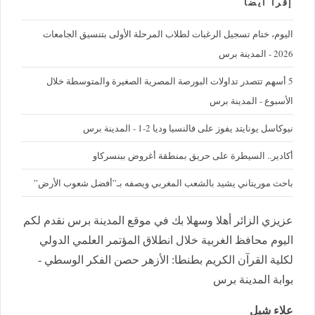
إقرأ ايضا
اليوم، ختام تسجيل الرغبات لطلاب المرحلة الأولى بتنسيق الجامعات
2026 - المدينة برس
5 أسهم تتصدر تداولات البورصة المصرية الصغيرة والمتوسطة خلال
الأسبوع - المدينة برس
نيوكاسل يونايتد يفوز على فالنسيا وديا 2-1 - المدينة برس
أكادير.. السيطرة على حريق بمنطقة أغروض ببنسركاو
باحث موريتاني يشيد بالشعب المغربي ويصفه بـ”أفضل شعوب الأرض”
عزيزي الزائر أهلا وسهلا بك في موقع المدينة برس نقدم لكم
اليوم محافظ الغربية خلال انطلاق المؤتمر العلمي الدولي
لكلية القرآن الكريم بطنطا: الأزهر حصن الفكر الوسطي -
بوابة المدينة برس
علاء شبل