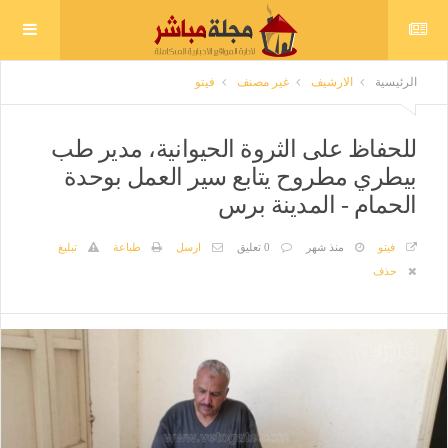
الرئيسية
الارشيف
غير مصنف
فيتو
للحفاظ على الثروة الحيوانية، مدير طب
بيطري مطروح يتابع سير العمل بوحدة
الحمام - المدينة برس
فيتو
منذ شهر
0 تعليق
ارسل
طباعة
تبليغ
حذف