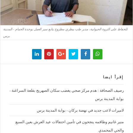
للحفاظ على الثروة الحيوانية، مدير طب بيطري مطروح يتابع سير العمل بوحدة الحمام - المدينة
برس
إقرأ ايضا
رصيف الصحافة : هدم مركز صحي يغضب سكان الصهريج بقلعة السراغنة -
بوابة المدينة برس
لاميرات لاعب جديد في نهضة بركان - بوابة المدينة برس
منير غانيم وطاقمه ينجحون في تأمين احتفالات عيد العرش بعين السبع
والحي المحمدي