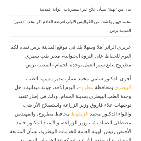
بيان من "بهية" بشأن علاج غير المصريات - بوابة المدينة
محمد فهيم يكشف عن الكواليس الأولى لعرضه القادم “لو بنحب” (صور) -
المدينة برس
عزيزي الزائر أهلا وسهلا بك في موقع المدينة برس نقدم لكم
اليوم للحفاظ على الثروة الحيوانية، مدير طب بيطري
مطروح يتابع سير العمل بوحدة الحمام - المدينة برس
أجرى الدكتور سامي محمد عمار، مدير مديرية الطب
البيطري
بمحافظة
مطروح
، اليوم الأحد، جولة ميدانية داخل
وحدة الطب البيطري بمدينة الحمام، وذلك في إطار تنفيذ
توجيهات علاء فاروق وزير الزراعة واستصلاح الأراضي،
واللواء الدكتور محمد
الزملوط
محافظ مطروح، والمهندس
مصطفى الصياد نائب وزير الزراعة، والأستاذ الدكتور حامد
الأقنص رئيس الهيئة العامة للخدمات البيطرية، بشأن المتابعة
المستمرة لمستوى الأداء ورفع كفاءة الخدمات البيطرية