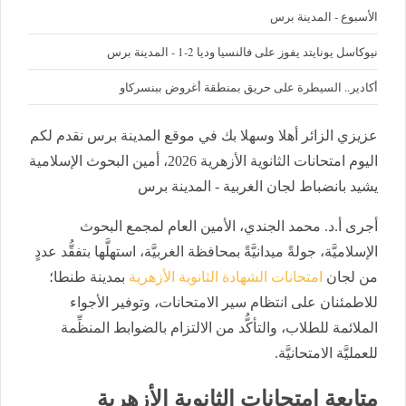
الأسبوع - المدينة برس
نيوكاسل يونايتد يفوز على فالنسيا وديا 2-1 - المدينة برس
أكادير.. السيطرة على حريق بمنطقة أغروض ببنسركاو
عزيزي الزائر أهلا وسهلا بك في موقع المدينة برس نقدم لكم
اليوم امتحانات الثانوية الأزهرية 2026، أمين البحوث الإسلامية
يشيد بانضباط لجان الغربية - المدينة برس
أجرى أ.د. محمد الجندي، الأمين العام لمجمع البحوث
الإسلاميَّة، جولةً ميدانيَّةً بمحافظة الغربيَّة، استهلَّها بتفقُّد عددٍ
من لجان
امتحانات الشهادة الثانوية الأزهرية
بمدينة طنطا؛
للاطمئنان على انتظام سير الامتحانات، وتوفير الأجواء
الملائمة للطلاب، والتأكُّد من الالتزام بالضوابط المنظِّمة
للعمليَّة الامتحانيَّة.
متابعة امتحانات الثانوية الأزهرية