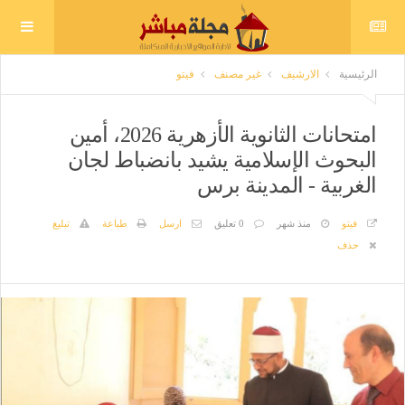
الرئيسية
الارشيف
غير مصنف
فيتو
امتحانات الثانوية الأزهرية 2026، أمين
البحوث الإسلامية يشيد بانضباط لجان
الغربية - المدينة برس
فيتو
منذ شهر
0 تعليق
ارسل
طباعة
تبليغ
حذف