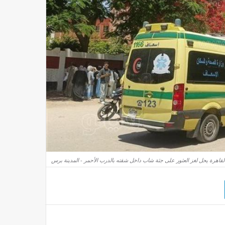
لقاهرة يحل لغز العثور على جثة شاب داخل شقته بالدرب الأحمر - المدينة برس