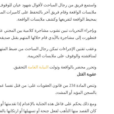
واستمع فريق من رجال المباحث لأقوال شهود عيان للوقوف
ملابسات الواقعة وقام فريق آخر بالتحفظ على كاميرات المر
بمحيط الواقعة لتفريغها وكشف ملابسات الواقعة.
وبإجراء التحريات تبين نشوب مشاجرة كلامية بين المجني عل
فتطورت إلى مشاجرة بالأيدي قام خلالها المتهم بقتل صديقه ط
وعقب تقنين الإجراءات تمكن رجال المباحث من ضبط المتهم،
لمناقشته والوقوف على ملابسات الجريمة.
وتحرر محضر بالواقعة وتولت
النيابة العامة
التحقيق.
عقوبة القتل
وتنص المادة 234 من قانون العقوبات على: من قتل 
بالسجن المؤبد أو المشدد.
ومع ذلك يحكم على فاعل هذه الجناية بالإعدام إذا تقدمتها أو اق
كان القصد منها التأهب لفعل جنحة أو تسهيلها أو ارتكابها با