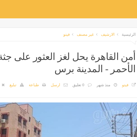
الرئيسية
الارشيف
غير مصنف
فيتو
أمن القاهرة يحل لغز العثور على ج
الأحمر - المدينة برس
فيتو
منذ شهر
0 تعليق
ارسل
طباعة
تبليغ