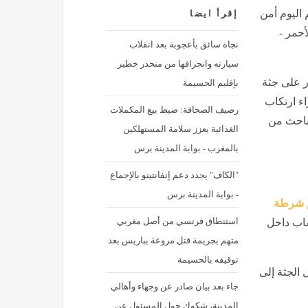
 اليوم أمن
إقرأ ايضا
أحمر -
نجاة سائق بأعجوبة بعد انقلاب
سيارته وانجرافها من منحدر خطير
بإقليم الحسيمة
ر على جثة
اء ارتكاب
رصيف الصحافة: ضبط بيع المكملات
مباحث من
الغذائية يعزز سلامة المستهلكين
بالمغرب - بوابة المدينة برس
"الكاف" يجدد دعم إنفانتينو بالإجماع
- بوابة المدينة برس
شرطة
استنطاق فرنسي من أصل مغربي
 شاب داخل
متهم بجريمة قتل مروعة بباريس بعد
توقيفه بالحسيمة
 الجثة إلى
جاء بعد بيان صادر عن وجهاء وأهالي
المدينة، شكوك حول المسئول عن