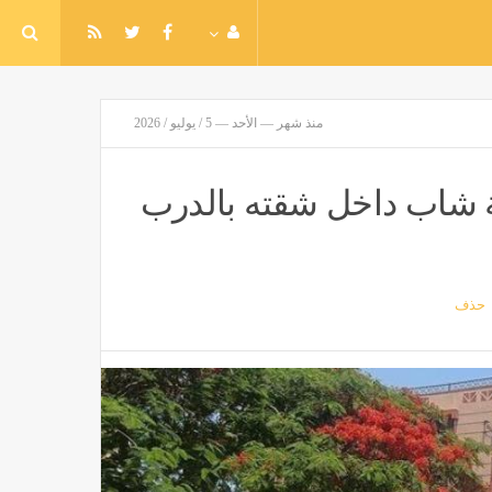
منذ شهر — الأحد — 5 / يوليو / 2026
ثة شاب داخل شقته بالدرب
حذف