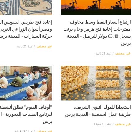
ارتفاع أسعار النفط وسط مخاوف
إعادة فتح طريقي السويس ا
مقترحات إعادة فتح هرمز وخام برنت
ومصر أسوان الزراعي الغربي 
يسجل 83.48 دولار للبرميل - المدينة
حركة السيارات - المدينة بر
برس
غير مصنف
منذ 21 ثانية
غير مصنف
منذ 21 ثانية
استعدادا للمولد النبوي الشريف،
"أوقاف الفيوم" تطلق أنشطة 
طريقة عمل الحمصية - المدينة برس
لبرنامج المساجد المحورية - ال
برس
غير مصنف
منذ 16 دقيقة
غير مصنف
منذ 32 دقيقة