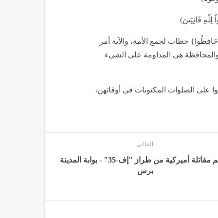
ِلّهِ قَانِتِينَ)
َافِظُوا} خطاب لجمع الأمة، والآية أمر
 والمحافظة هي المداومة على الشيء
وا على الصلوات المكتوبات في أوقاتهن،
التالى
تحطم مقاتلة أميركية من طراز "إف-35" - بوابة المدينة
برس