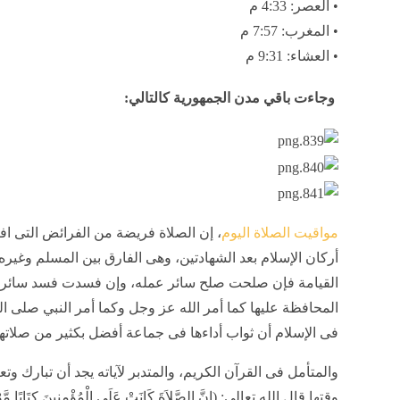
• العصر: 4:33 م
• المغرب: 7:57 م
• العشاء: 9:31 م
وجاءت باقي مدن الجمهورية كالتالي:
مواقيت الصلاة اليوم
، إن الصلاة فريضة من الفرائض التى اف
أركان الإسلام بعد الشهادتين، وهى الفارق بين المسلم وغيره
القيامة فإن صلحت صلح سائر عمله، وإن فسدت فسد سائر 
المحافظة عليها كما أمر الله عز وجل وكما أمر النبي صلى 
فى الإسلام أن ثواب أداءها فى جماعة أفضل بكثير من صلاتها 
والمتأمل فى القرآن الكريم، والمتدبر لآياته يجد أن تبارك و
وقتها قال الله تعالى: (إِنَّ الصَّلاَةَ كَانَتْ عَلَى الْمُؤْمِنِينَ كِتَابًا مَّوْ