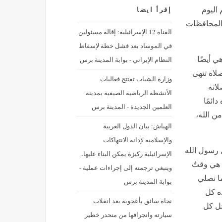
 اليوم
إقرأ ايضا
والمحافظات
القناة 12 الإسرائيلية: إقالة مسئولين
في الموساد بعد فشل خطة لإسقاط
النظام الإيراني - بوابة المدينة برس
ي أيضًا
صلاة تنهى
وزارة الشباب تفتتح فعاليات
سلم صلاته
الأنشطة الرياضية الصيفية بمدينة
ائمًا
العلمين الجديدة - المدينة برس
من الله،
الهباش: بيان الدول العربية
والإسلامية لإدانة الانتهاكات
 رسول الله
الإسرائيلية ركيزة يمكن البناء عليها..
 هي وقتٌ
وينبغي ترجمته إلى إجراءات عملية -
ما نصلي
بوابة المدينة برس
ده كل
نجاة سائق بأعجوبة بعد انقلاب
 حل كل
سيارته وانجرافها من منحدر خطير