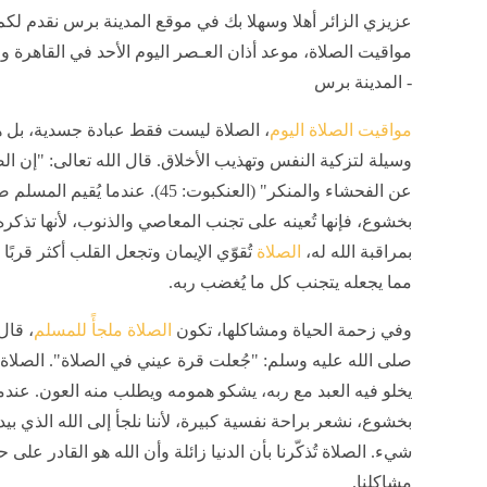
عزيزي الزائر أهلا وسهلا بك في موقع المدينة برس نقدم لكم
مواقيت الصلاة، موعد أذان العـصر اليوم الأحد في القاهرة 
- المدينة برس
مواقيت الصلاة اليوم
، الصلاة ليست فقط عبادة جسدية، بل ه
وسيلة لتزكية النفس وتهذيب الأخلاق. قال الله تعالى: "إن ال
عن الفحشاء والمنكر" (العنكبوت: 45). عندما يُقيم الم
بخشوع، فإنها تُعينه على تجنب المعاصي والذنوب، لأنها تذكره د
بمراقبة الله له،
الصلاة
تُقوّي الإيمان وتجعل القلب أكثر قربًا 
مما يجعله يتجنب كل ما يُغضب ربه.
وفي زحمة الحياة ومشاكلها، تكون
الصلاة ملجأً للمسلم
، قال
صلى الله عليه وسلم: "جُعلت قرة عيني في الصلاة". الصلاة
يخلو فيه العبد مع ربه، يشكو همومه ويطلب منه العون. عند
بخشوع، نشعر براحة نفسية كبيرة، لأننا نلجأ إلى الله الذي بي
شيء. الصلاة تُذكّرنا بأن الدنيا زائلة وأن الله هو القادر على
مشاكلنا.