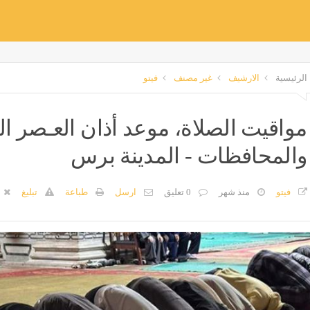
الرئيسية
الارشيف
غير مصنف
فيتو
مواقيت الصلاة، موعد أذان العـصر ال
والمحافظات - المدينة برس
فيتو
منذ شهر
0 تعليق
ارسل
طباعة
تبليغ