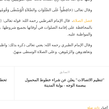
وقال تعالى: (حَافِظُواْ عَلَى الصَّلَوَاتِ والصَّلاَةِ الْوُسْطَى وَقُومُواْ ل
فضل الصلاة
، قال الإمام القرطبي رحمه الله: قوله تعالى: {ح
بالمحافظة على إقامة الصلوات في أوقاتها بجميع شروطها.
والمواظبة عليه.
وقال الإمام الطبري رحمه الله: يعني تعالى ذكره بذلك: واظب
وتعاهدوهن والزَمُوهن، وعلى الصلاة الوسطى منهنّ.
السابق
"تنظيم الاتصالات" يعلن عن شراء خطوط المحمول
ببصمة الوجه - بوابة المدينة
أخبار
ذات صلة