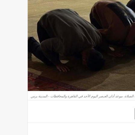
الصلاة، موعد أذان العـصر اليوم الأحد في القاهرة والمحافظات - المدينة برس