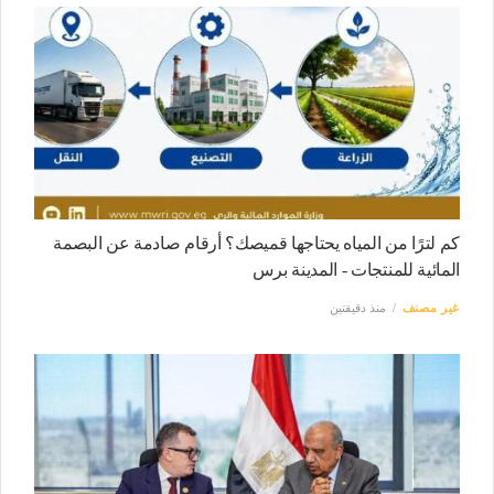
كم لترًا من المياه يحتاجها قميصك؟ أرقام صادمة عن البصمة
المائية للمنتجات - المدينة برس
غير مصنف
منذ دقيقتين