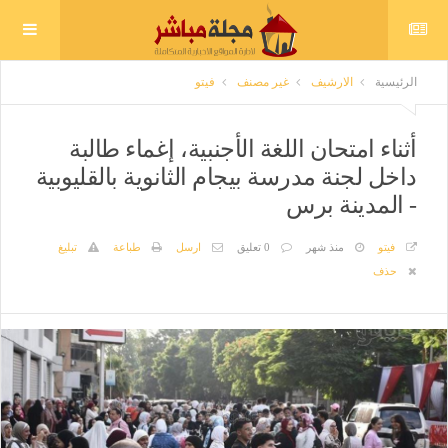
الرئيسية
الارشيف
غير مصنف
فيتو
أثناء امتحان اللغة الأجنبية، إغماء طالبة
داخل لجنة مدرسة بيجام الثانوية بالقليوبية
- المدينة برس
فيتو
منذ شهر
0 تعليق
ارسل
طباعة
تبليغ
حذف