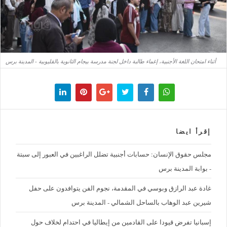
أثناء امتحان اللغة الأجنبية، إغماء طالبة داخل لجنة مدرسة بيجام الثانوية بالقليوبية - المدينة برس
إقرأ ايضا
مجلس حقوق الإنسان: حسابات أجنبية تضلل الراغبين في العبور إلى سبتة
- بوابة المدينة برس
غادة عبد الرازق وبوسي في المقدمة، نجوم الفن يتوافدون على حفل
شيرين عبد الوهاب بالساحل الشمالي - المدينة برس
إسبانيا تفرض قيودا على القادمين من إيطاليا في احتدام لخلاف حول