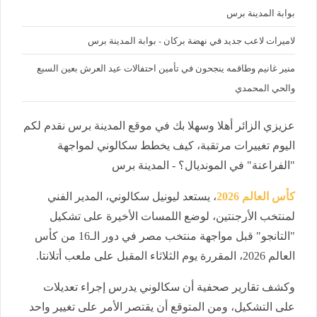
بوابة المدينة برس
لاميرات لاعب جديد في نهضة بركان - بوابة المدينة برس
منير غانيم وطاقمه ينجحون في تأمين احتفالات عيد العرش بعين السبع
والحي المحمدي
عزيزي الزائر أهلا وسهلا بك في موقع المدينة برس نقدم لكم
اليوم تغييرات مرتقبة، كيف يخطط سكالوني لمواجهة
"الفراعنة" في المونديال؟ - المدينة برس
كأس العالم 2026
، يستعد ليونيل سكالوني، المدير الفني
لمنتخب الأرجنتين، لوضع اللمسات الأخيرة على تشكيل
"التانجو" قبل مواجهة منتخب مصر في دور الـ16 من كأس
العالم 2026، المقررة يوم الثلاثاء المقبل على ملعب أتلانتا.
وكشف تقارير صحفية أن سكالوني يدرس إجراء تعديلات
على التشكيل، ومن المتوقع أن يقتصر الأمر على تغيير واحد