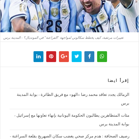
تغييرات مرتقبة، كيف يخطط سكالوني لمواجهة "الفراعنة" في المونديال؟ - المدينة برس
إقرأ ايضا
الزمالك يجدد تعاقد محمد رضا «الهو» مع فريق الطائرة - بوابة المدينة
برس
مئات المتظاهرين يطالبون الحكومة اليونانية بإنهاء تعاونها مع إسرائيل -
بوابة المدينة برس
رصيف الصحافة : هدم مركز صحي يغضب سكان الصهريج بقلعة السراغنة -