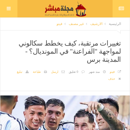
الرئيسية
الارشيف
غير مصنف
فيتو
تغييرات مرتقبة، كيف يخطط سكالوني
لمواجهة "الفراعنة" في المونديال؟ -
المدينة برس
فيتو
منذ شهر
0 تعليق
ارسل
طباعة
تبليغ
حذف