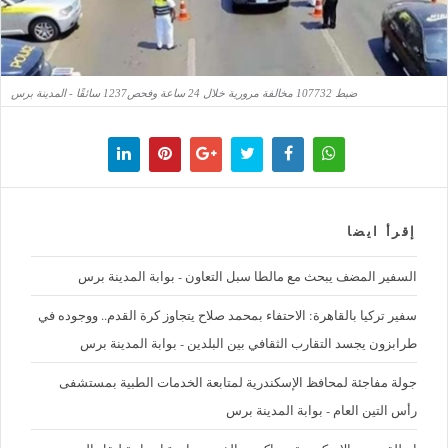
ضبط 107732 مخالفة مرورية خلال 24 ساعة وفحص1237 سائقًا - المدينة برس
إقرأ ايضا
السفير المضف يبحث مع مالطا سبل التعاون - بوابة المدينة برس
سفير تركيا بالقاهرة: الاحتفاء بمحمد صلاح يتجاوز كرة القدم.. ووجوده في
طرابزون يجسد التقارب الثقافي بين البلدين - بوابة المدينة برس
جولة مفاجئة لمحافظ الإسكندرية لمتابعة الخدمات الطبية بمستشفى
رأس التين العام - بوابة المدينة برس