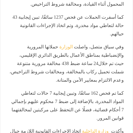
المحمول أثناء القيادة، ومخالفة شروط التراخيص.
كما أسفرت الحملات عن فحص 1237 سائقًا، تبين إيجابية 43
حالة لتعاطي مواد مخدرة، وتم اتخاذ الإجراءات القانونية
حيالهم.
وفي سياق متصل، واصلت
الوزارة
حملاتها المرورية
والإنضباطية بمناطق الأعمال بالطريق الدائري الإقليمي،
حيث تم خلال24 ساعة ضبط 438 مخالفة مرورية متنوعة
شملت تحميل ركاب بالمخالفة، ومخالفات شروط التراخيص،
وعدم الالتزام بمعايير الأمن والمتانة.
كما تم فحص 162 سائقًا، وتبين إيجابية 7 حالات لتعاطي
المواد المخدرة، بالإضافة إلى ضبط 7 محكوم عليهم بإجمالي
7 أحكام قضائية، فضلًا عن التحفظ على مركبتين لمخالفتهما
قوانين المرور.
وأكدت
وزارة الداخلية
اتخاذ الإجراءات القانونية اللازمة حيال