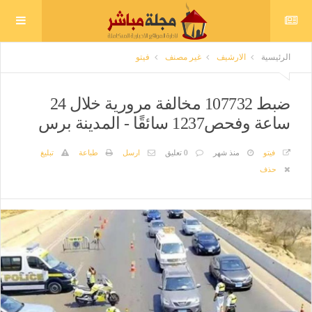
الرئيسية
الارشيف
غير مصنف
فيتو
ضبط 107732 مخالفة مرورية خلال 24
ساعة وفحص1237 سائقًا - المدينة برس
فيتو
منذ شهر
0 تعليق
ارسل
طباعة
تبليغ
حذف