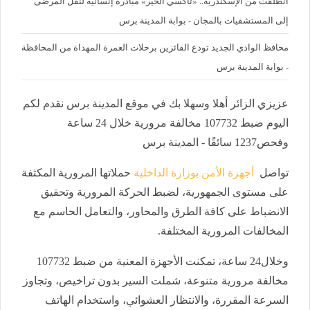
انطلقت من الإسكندرية.. «تاكسي الخير» مبادرة إنسانية لنقل المرضى
إلى المستشفيات بالمجان - بوابة المدينة برس
محافظ الوادي الجديد تودع الفائزين برحلات العمرة المهداة من المحافظة
- بوابة المدينة برس
عزيزي الزائر أهلا وسهلا بك في موقع المدينة برس نقدم لكم
اليوم ضبط 107732 مخالفة مرورية خلال 24 ساعة
وفحص1237 سائقًا - المدينة برس
تواصل
أجهزة الأمن بوزارة الداخلية
حملاتها المرورية المكثفة
على مستوى الجمهورية، لضبط الحركة المرورية وتحقيق
الانضباط على كافة الطرق والمحاور، والتعامل الحاسم مع
المخالفات المرورية المختلفة.
وخلال24 ساعة، تمكنت الأجهزة المعنية من ضبط 107732
مخالفة مرورية متنوعة، شملت السير بدون تراخيص، وتجاوز
السرعة المقررة، والانتظار العشوائي، واستخدام الهاتف