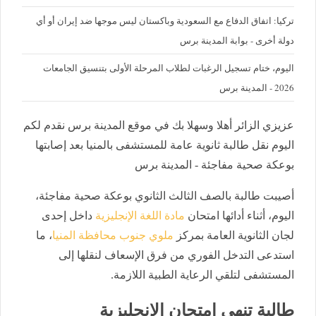
تركيا: اتفاق الدفاع مع السعودية وباكستان ليس موجها ضد إيران أو أي
دولة أخرى - بوابة المدينة برس
اليوم، ختام تسجيل الرغبات لطلاب المرحلة الأولى بتنسيق الجامعات
2026 - المدينة برس
عزيزي الزائر أهلا وسهلا بك في موقع المدينة برس نقدم لكم
اليوم نقل طالبة ثانوية عامة للمستشفى بالمنيا بعد إصابتها
بوعكة صحية مفاجئة - المدينة برس
أصيبت طالبة بالصف الثالث الثانوي بوعكة صحية مفاجئة،
اليوم، أثناء أدائها امتحان
مادة اللغة الإنجليزية
داخل إحدى
لجان الثانوية العامة بمركز
ملوي جنوب محافظة المنيا
، ما
استدعى التدخل الفوري من فرق الإسعاف لنقلها إلى
المستشفى لتلقي الرعاية الطبية اللازمة.
طالبة تنهي امتحان الإنجليزية