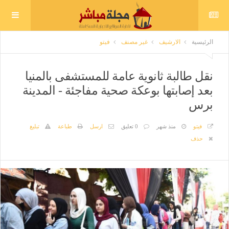
الرئيسية
الارشيف
غير مصنف
فيتو
نقل طالبة ثانوية عامة للمستشفى بالمنيا
بعد إصابتها بوعكة صحية مفاجئة - المدينة
برس
فيتو
منذ شهر
0 تعليق
ارسل
طباعة
تبليغ
حذف