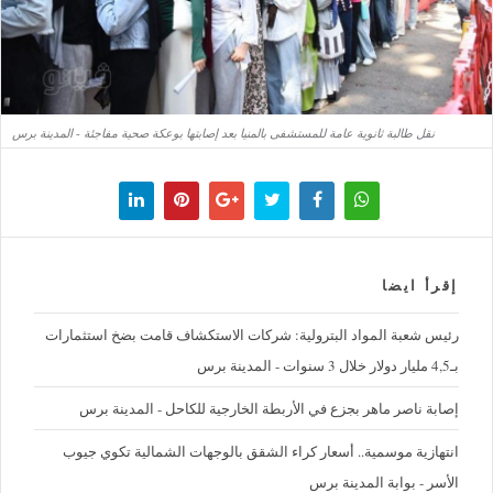
نقل طالبة ثانوية عامة للمستشفى بالمنيا بعد إصابتها بوعكة صحية مفاجئة - المدينة برس
إقرأ ايضا
رئيس شعبة المواد البترولية: شركات الاستكشاف قامت بضخ استثمارات
بـ4,5 مليار دولار خلال 3 سنوات - المدينة برس
إصابة ناصر ماهر بجزع في الأربطة الخارجية للكاحل - المدينة برس
‪انتهازية موسمية.. أسعار كراء الشقق بالوجهات الشمالية تكوي جيوب
الأسر - بوابة المدينة برس