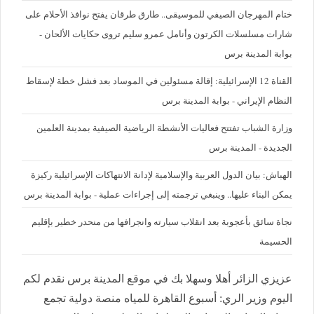
ختام المهرجان الصيفي للموسيقى.. طارق طرقان يفتح نوافذ الأحلام على
شارات مسلسلات الكرتون وأنامل عمرو سليم تروى حكايات الألحان -
بوابة المدينة برس
القناة 12 الإسرائيلية: إقالة مسئولين في الموساد بعد فشل خطة لإسقاط
النظام الإيراني - بوابة المدينة برس
وزارة الشباب تفتتح فعاليات الأنشطة الرياضية الصيفية بمدينة العلمين
الجديدة - المدينة برس
الهباش: بيان الدول العربية والإسلامية لإدانة الانتهاكات الإسرائيلية ركيزة
يمكن البناء عليها.. وينبغي ترجمته إلى إجراءات عملية - بوابة المدينة برس
نجاة سائق بأعجوبة بعد انقلاب سيارته وانجرافها من منحدر خطير بإقليم
الحسيمة
عزيزي الزائر أهلا وسهلا بك في موقع المدينة برس نقدم لكم
اليوم وزير الري: أسبوع القاهرة للمياه منصة دولية تجمع