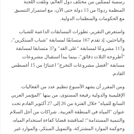
رسمية لممثلين من مختلف دول العالم، وتلقت اللجنة
المنظمة ردودًا من 13 دولة حتى الآن، مع استمرار التنسيق
مع الحكومات والمنظمات الدولية.
واستعرض التقرير، تطورات المسابقات الداعمة للشباب
والباحثين، إذ تقدم 167 متسابقًا لمسابقة "شباب المبتكرين"،
و117 مشروعًا لمسابقة "على القد" و37 متسابقا لمسابقة
"أطروحة الثلاث دقائق"، بينما يبدأ استقبال مشروعات
مسابقة "أفضل مشروعات التخرج" اعتبارًا من 15 أغسطس
القادم.
ومن المقرر أن يشهد الأسبوع تنظيم عدد من الفعاليات
الإقليمية والدولية رفيعة المستوى، من بينها "المؤتمر العربي
السابع للمياه" خلال الفترة من 26 إلى 27 أكتوبر القادم تحت
عنوان "المياه في المنطقة العربية.. شراكات من أجل السلام
والتنمية المستدامة"؛ لمناقشة قضايا كفاءة استخدام المياه،
وحوكمة الموارد المشتركة، والتمويل المبتكر، والموارد غير