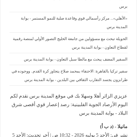
برس
«الأهلي»... مركز رأسمالي قوي وقاعدة صلبة للنمو المستمر - بوابة
المدينة برس
الحويلة تبحث مع مسؤولين من جامعة الخليج التصور الأولي لمنصة رقمية
لقطاع التعاون - بوابة المدينة برس
السفير المضف يبحث مع مالطا سبل التعاون - بوابة المدينة برس
سفير تركيا بالقاهرة: الاحتفاء بمحمد صلاح يتجاوز كرة القدم.. ووجوده في
طرابزون يجسد التقارب الثقافي بين البلدين - بوابة المدينة برس
عزيزي الزائر أهلا وسهلا بك في موقع المدينة برس نقدم لكم
اليوم الأرصاد الجوية الفلبينية: رصد إعصار قوي أقصى شرق
البلاد - بوابة المدينة برس
مانيلا - (د ب أ)
نشر في: الأحد 5 يوليه 2026 - 10:32 ص | آخر تحديث: الأحد 5