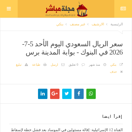
الرئيسية
الارشيف
غير مصنف
بنكي
سعر الريال السعودي اليوم الأحد 5-7-
2026 في البنوك - بوابة المدينة برس
بنكي
منذ شهر
0 تعليق
ارسل
طباعة
تبليغ
حذف
إقرأ ايضا
القناة 12 الإسرائيلية: إقالة مسئولين في الموساد بعد فشل خطة لإسقاط