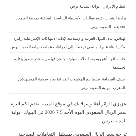
النظام الإيراني - بوابة المدينة برس
وزارة الشباب تفتتح فعاليات الأنشطة الرياضية الصيفية بمدينة العلمين
الجديدة - المدينة برس
الهباش: بيان الدول العربية والإسلامية لإدانة الانتهاكات الإسرائيلية ركيزة
يمكن البناء عليها.. وينبغي ترجمته إلى إجراءات عملية - بوابة المدينة برس
نجاة سائق بأعجوبة بعد انقلاب سيارته وانجرافها من منحدر خطير بإقليم
الحسيمة
رصيف الصحافة: ضبط بيع المكملات الغذائية يعزز سلامة المستهلكين
بالمغرب - بوابة المدينة برس
عزيزي الزائر أهلا وسهلا بك في موقع المدينة نقدم لكم اليوم
سعر الريال السعودي اليوم الأحد 5-7-2026 في البنوك - بوابة
المدينة برس
تراجع سعر الريال السعودي بمستهل التعاملات الصباحية