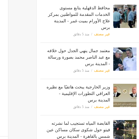
محافظ الدقهلية يتابع مستوى
الخدمات المقدمة للمواطنين بمركز
علاج الأورام بميت غمر - المدينة
برس
غير مصنف
منذ 5 دقائق
معتمد جمال ينهي الجدل حول خلافه
مع عبد الناصر محمد بصورة ورسالة
- المدينة برس
غير مصنف
منذ 5 دقائق
وزير الخارجية يبحث هاتفيًا مع نظيره
العراقي التطورات الإقليمية -
المدينة برس
غير مصنف
منذ 5 دقائق
القابضة المياه تستجيب لما نشرته
فيتو حول شكوى سكان مساكن عين
شمس بالقاهرة - المدينة برس