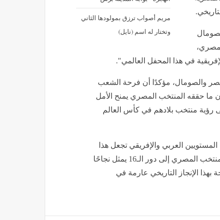
تاريخي.
مريم أصواب ترزق بمولودها الثاني
وتختار له اسم (نايل)
لصومال
لمصري،
لإفريقية في هذا المحفل العالمي".
 مصر والصومال، مؤكدًا أن فرحة الشعب
 أن ما حققه المنتخب المصري يمنح الأمل
ى رؤية منتخب بلادهم في كأس العالم
المستويين العربي والإفريقي تجعل هذا
الإنجاز مصدر فخر واعتزاز للجميع، مشددًا على أن وصول المنتخب المصري إلى دور الـ16 يمثل نجاحًا
ة بهذا الإنجاز التاريخي عارمة في