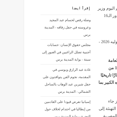
اليوم وزير
إقرأ ايضا
الدولة للأشغال العامة والإسكان بالصومال: تأهل مصر إلى دور الـ16
وصلة رقص لحسام عبد المجيد
وعروسته في حفل زفافه - المدينة
برس
نشر في: الأحد 5 يوليه 2026 - 7:21 ص | آخر تحديث: الأحد 5 يوليه 2026 -
مجلس حقوق الإنسان: حسابات
أجنبية تضلل الراغبين في العبور إلى
سبتة - بوابة المدينة برس
لعامة
والإسكان بالصومال، أن تأهل المنتخب المصري إلى دور الـ16 من
غادة عبد الرازق وبوسي في
 تاريخيًا
المقدمة، نجوم الفن يتوافدون على
الكبير بما
حفل شيرين عبد الوهاب بالساحل
الشمالي - المدينة برس
ز جاء
إسبانيا تفرض قيودا على القادمين
لتهنئة إلى
من إيطاليا في احتدام لخلاف حول
المصرية
الهجرة - بوابة المدينة برس