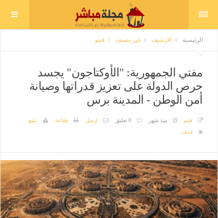
الرئيسية
الارشيف
غير مصنف
فيتو
مفتي الجمهورية: "الأوكتاجون" يجسد
حرص الدولة على تعزيز قدراتها وصيانة
أمن الوطن - المدينة برس
فيتو
منذ شهر
0 تعليق
ارسل
طباعة
تبليغ
حذف