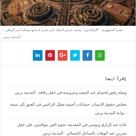
مفتي الجمهورية: "الأوكتاجون" يجسد حرص الدولة على تعزيز قدراتها وصيانة أمن الوطن -
المدينة برس
إقرأ ايضا
وصلة رقص لحسام عبد المجيد وعروسته في حفل زفافه - المدينة برس
مجلس حقوق الإنسان: حسابات أجنبية تضلل الراغبين في العبور إلى سبتة
- بوابة المدينة برس
غادة عبد الرازق وبوسي في المقدمة، نجوم الفن يتوافدون على حفل
شيرين عبد الوهاب بالساحل الشمالي - المدينة برس