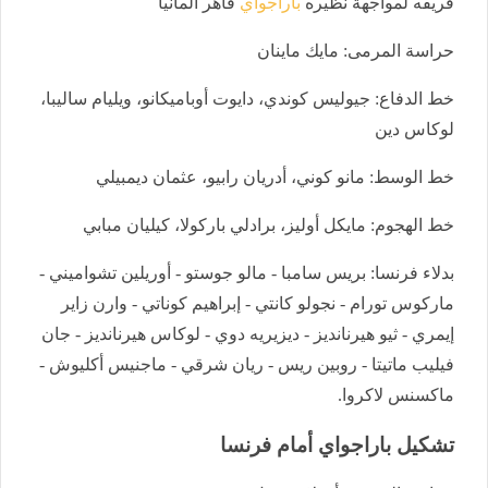
فريقه لمواجهة نظيره
باراجواي
قاهر ألمانيا
حراسة المرمى: مايك ماينان
خط الدفاع: جيوليس كوندي، دايوت أوباميكانو، ويليام ساليبا،
لوكاس دين
خط الوسط: مانو كوني، أدريان رابيو، عثمان ديمبيلي
خط الهجوم: مايكل أوليز، برادلي باركولا، كيليان مبابي
بدلاء فرنسا: بريس سامبا - مالو جوستو - أوريلين تشواميني -
ماركوس تورام - نجولو كانتي - إبراهيم كوناتي - وارن زاير
إيمري - ثيو هيرنانديز - ديزيريه دوي - لوكاس هيرنانديز - جان
فيليب ماتيتا - روبين ريس - ريان شرقي - ماجنيس أكليوش -
ماكسنس لاكروا.
تشكيل باراجواي أمام فرنسا