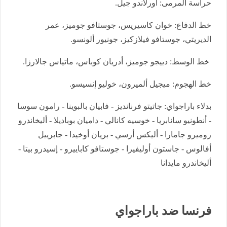
حراسة المرمى: أورلاندو جيل.
خط الدفاع: خوان كاسيريس، جوستافو جوميز، عمر
الديريتي، جوستافو فيلازكيز، جونيور ألونسو.
خط الوسط: دييجو جوميز، أدريان كوباس، ماتياس جالارزا.
خط الهجوم: ميجيل ألميرون، خوليو إنسيسو.
بدلاء باراجواي: جاتيتو فرنانديز - فابيان بالبوينا - رامون سوسا
- أنطونيو سانابريا - خوسيه كانالي - داميان بوباديلا - أليخاندرو
روميرو جامارا - أليكس أرسي - بريان أوخيدا - جابرييل
أفالوس - جاستون أوليفيرا - جوستافو كاباييرو - إسيدرو بيتا -
أليخاندرو مايدانا
فرنسا ضد باراجواي