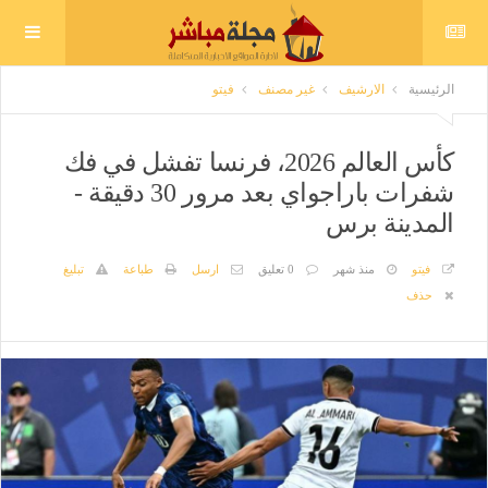
الرئيسية
الارشيف
غير مصنف
فيتو
كأس العالم 2026، فرنسا تفشل في فك
شفرات باراجواي بعد مرور 30 دقيقة -
المدينة برس
فيتو
منذ شهر
0 تعليق
ارسل
طباعة
تبليغ
حذف