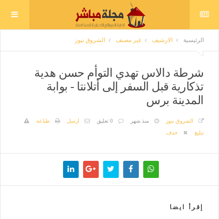
الرئيسية
الارشيف
غير مصنف
الشروق نيوز
شرطة دالاس تهدي التوأم حسن هدية
تذكارية قبل السفر إلى أتلانتا - بوابة
المدينة برس
الشروق نيوز
منذ شهر
0 تعليق
ارسل
طباعة
تبليغ
حذف
إقرأ ايضا