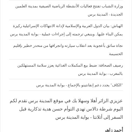
وزارة الشباب تفتتح فعاليات الأنشطة الرياضية الصيفية بمدينة العلمين
الجديدة - المدينة برس
الهباش: بيان الدول العربية والإسلامية لإدانة الانتهاكات الإسرائيلية ركيزة
يمكن البناء عليها.. وينبغي ترجمته إلى إجراءات عملية - بوابة المدينة برس
نجاة سائق بأعجوبة بعد انقلاب سيارته وانجرافها من منحدر خطير بإقليم
الحسيمة
رصيف الصحافة: ضبط بيع المكملات الغذائية يعزز سلامة المستهلكين
بالمغرب - بوابة المدينة برس
"الكاف" يجدد دعم إنفانتينو بالإجماع - بوابة المدينة برس
عزيزي الزائر أهلا وسهلا بك في موقع المدينة برس نقدم لكم
اليوم شرطة دالاس تهدي التوأم حسن هدية تذكارية قبل
السفر إلى أتلانتا - بوابة المدينة برس
أحمد زاهر