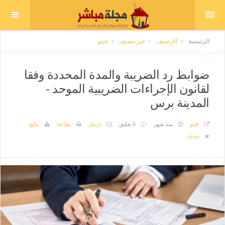
الرئيسية
الارشيف
غير مصنف
فيتو
ضوابط رد الضريبة والمدة المحددة وفقا
لقانون الإجراءات الضريبية الموحد -
المدينة برس
فيتو
منذ شهر
0 تعليق
ارسل
طباعة
تبليغ
حذف