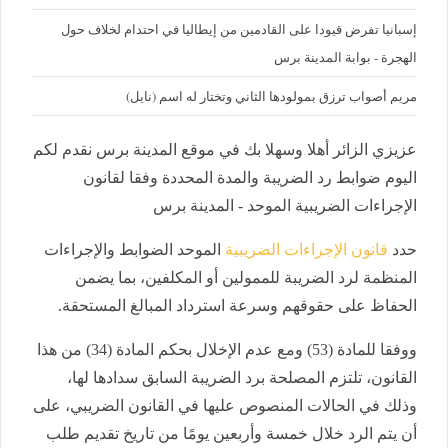
إسبانيا تفرض قيودا على القادمين من إيطاليا في احتدام لخلاف حول
الهجرة - بوابة المدينة برس
مريم أصواب ترزق بمولودها الثاني وتختار له اسم (نايل)
عزيزي الزائر أهلا وسهلا بك في موقع المدينة برس نقدم لكم
اليوم ضوابط رد الضريبة والمدة المحددة وفقا لقانون
الإجراءات الضريبية الموحد - المدينة برس
حدد
قانون الإجراءات الضريبية
الموحد الضوابط والإجراءات
المنظمة لرد الضريبة للممولين أو المكلفين، بما يضمن
الحفاظ على حقوقهم وسرعة استرداد المبالغ المستحقة.
ووفقا للمادة (53) ومع عدم الإخلال بحكم المادة (34) من هذا
القانون، تلتزم المصلحة برد الضريبة السابق سدادها لها،
وذلك في الحالات المنصوص عليها في القانون الضريبي، على
أن يتم الرد خلال خمسة وأربعين يومًا من تاريخ تقديم طلب