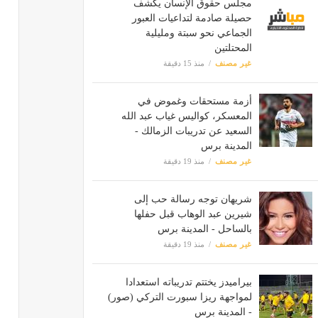
مجلس حقوق الإنسان يكشف
حصيلة صادمة لتداعيات العبور
الجماعي نحو سبتة ومليلية
المحتلتين
غير مصنف
منذ 15 دقيقة
أزمة مستحقات وغموض في
المعسكر، كواليس غياب عبد الله
السعيد عن تدريبات الزمالك -
المدينة برس
غير مصنف
منذ 19 دقيقة
شريهان توجه رسالة حب إلى
شيرين عبد الوهاب قبل حفلها
بالساحل - المدينة برس
غير مصنف
منذ 19 دقيقة
بيراميدز يختتم تدريباته استعدادا
لمواجهة ريزا سبورت التركي (صور)
- المدينة برس