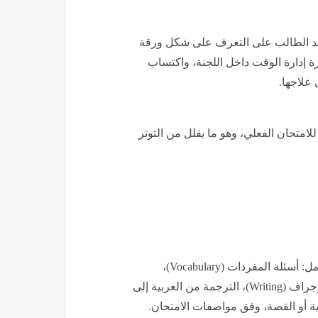
عد الطالب على التعرف على شكل ورقة
ة إدارة الوقت داخل اللجنة، واكتساب
 علاجها.
امتحان الفعلي، وهو ما يقلل من التوتر
وتغطي النماذج الاسترشادية جميع أجزاء الامتحان، والتي تشمل: أسئلة المفردات (Vocabulary)،
القواعد (Grammar)، القطعة (Reading Comprehension)، البرجراف (Writing)، الترجمة من العربية إلى