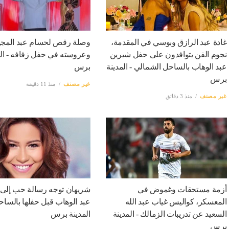
غادة عبد الرازق وبوسي في المقدمة،
وصلة رقص لحسام عبد المجي
نجوم الفن يتوافدون على حفل شيرين
وعروسته في حفل زفافه - الم
عبد الوهاب بالساحل الشمالي - المدينة
برس
برس
غير مصنف
منذ 11 دقيقة
غير مصنف
منذ 3 دقائق
أزمة مستحقات وغموض في
شريهان توجه رسالة حب إلى
المعسكر، كواليس غياب عبد الله
عبد الوهاب قبل حفلها بالساح
السعيد عن تدريبات الزمالك - المدينة
المدينة برس
برس