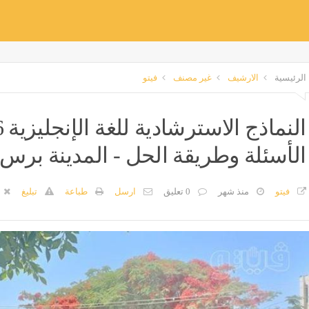
الرئيسية
الارشيف
غير مصنف
فيتو
الأسئلة وطريقة الحل - المدينة برس
فيتو
منذ شهر
0 تعليق
ارسل
طباعة
تبليغ