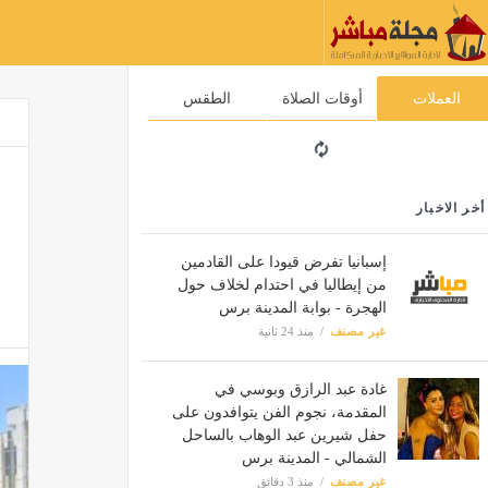
العملات
أوقات الصلاة
الطقس
أخر الاخبار
إسبانيا تفرض قيودا على القادمين
من إيطاليا في احتدام لخلاف حول
الهجرة - بوابة المدينة برس
غير مصنف
منذ 24 ثانية
غادة عبد الرازق وبوسي في
المقدمة، نجوم الفن يتوافدون على
حفل شيرين عبد الوهاب بالساحل
الشمالي - المدينة برس
غير مصنف
منذ 3 دقائق