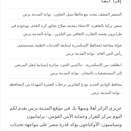
إقرأ ايضا
السفير المضف يبحث مع مالطا سبل التعاون - بوابة المدينة برس
سفير تركيا بالقاهرة: الاحتفاء بمحمد صلاح يتجاوز كرة القدم.. ووجوده في
طرابزون يجسد التقارب الثقافي بين البلدين - بوابة المدينة برس
جولة مفاجئة لمحافظ الإسكندرية لمتابعة الخدمات الطبية بمستشفى
رأس التين العام - بوابة المدينة برس
انطلقت من الإسكندرية.. «تاكسي الخير» مبادرة إنسانية لنقل المرضى
إلى المستشفيات بالمجان - بوابة المدينة برس
محافظ الوادي الجديد تودع الفائزين برحلات العمرة المهداة من المحافظة
- بوابة المدينة برس
عزيزي الزائر أهلا وسهلا بك في موقع المدينة برس نقدم لكم
اليوم مركز للقرار وحماية الأمن القومي.. برلمانيون
وسياسيون: الأوكتاجون يؤكد قدرة مصر على مواجهة تحديات