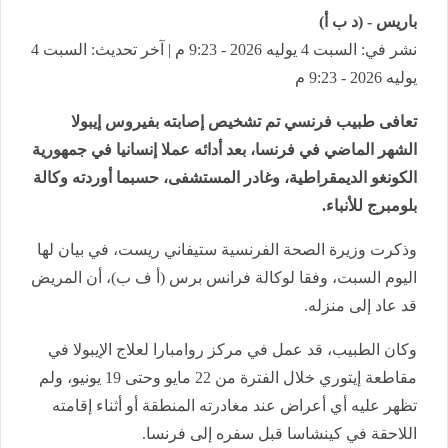
باريس - (د ب أ)
نشر في: السبت 4 يوليه 2026 - 9:23 م | آخر تحديث: السبت 4
يوليه 2026 - 9:23 م
تعافى طبيب فرنسي تم تشخيص إصابته بفيروس إيبولا
الشهر الماضي في فرنسا، بعد أدائه عملا إنسانيا في جمهورية
الكونغو الديمقراطية، وغادر المستشفى، حسبما أوردته وكالة
بلومبرج للأنباء.
وذكرت وزيرة الصحة الفرنسية ستيفاني ريست، في بيان لها
اليوم السبت، وفقا لوكالة فرانس برس (أ ف ب)، أن المريض
قد عاد إلى منزله.
وكان الطبيب، قد عمل في مركز روامبارا لعلاج الإيبولا في
مقاطعة إيتوري خلال الفترة من 22 مايو وحتى 19 يونيو، ولم
تظهر عليه أي أعراض عند مغادرته المنطقة أو أثناء إقامته
اللاحقة في كينشاسا قبل سفره إلى فرنسا.