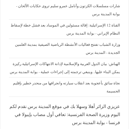
شارات مسلسلات الكرتون وأنامل عمرو سليم تروى حكايات الألحان -
بوابة المدينة برس
القناة 12 الإسرائيلية: إقالة مسئولين في الموساد بعد فشل خطة لإسقاط
النظام الإيراني - بوابة المدينة برس
وزارة الشباب تفتتح فعاليات الأنشطة الرياضية الصيفية بمدينة العلمين
الجديدة - المدينة برس
الهباش: بيان الدول العربية والإسلامية لإدانة الانتهاكات الإسرائيلية ركيزة
يمكن البناء عليها.. وينبغي ترجمته إلى إجراءات عملية - بوابة المدينة برس
نجاة سائق بأعجوبة بعد انقلاب سيارته وانجرافها من منحدر خطير بإقليم
الحسيمة
عزيزي الزائر أهلا وسهلا بك في موقع المدينة برس نقدم لكم
اليوم وزيرة الصحة الفرنسية: تعافي أول مصاب بإيبولا في
فرنسا - بوابة المدينة برس