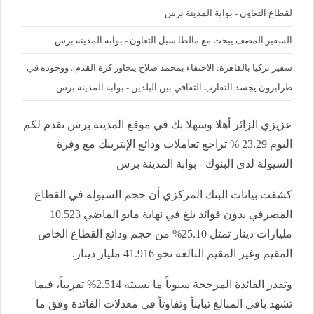
لقطاع التعاون - بوابة المدينة برس
السفير المضف يبحث مع مالطا سبل التعاون - بوابة المدينة برس
سفير تركيا بالقاهرة: الاحتفاء بمحمد صلاح يتجاوز كرة القدم.. ووجوده في
طرابزون يجسد التقارب الثقافي بين البلدين - بوابة المدينة برس
عزيزي الزائر أهلا وسهلا بك في موقع المدينة برس نقدم لكم
اليوم 23.29 % تراجع تعاملات ودائع الإنتربنك مع وفرة
السيولة لدى البنوك - بوابة المدينة برس
كشفت بيانات البنك المركزي أن حجم السيولة في القطاع
المصرفي بدون فوائد بلغ في نهاية مايو الماضي 10.523
مليارات دينار تمثل 25.10% من حجم ودائع القطاع الخاص
المقيم وغير المقيم البالغة نحو 41.916 مليار دينار.
وتقدر الفائدة المرجحة سنوياً ما نسبته 2.514% تقريباً، فيما
تشهد باقي المبالغ تبايناً وتفاوتاً في معدلات الفائدة وفق ما