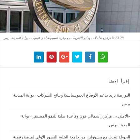
23.29 % تراجع تعاملات ودائع الإنتربنك مع وفرة السيولة لدى البنوك - بوابة المدينة برس
إقرأ ايضا
البورصة ترتد بدعم الأوضاع الجيوسياسية ونتائج الشركات - بوابة المدينة
برس
«الأهلي»... مركز رأسمالي قوي وقاعدة صلبة للنمو المستمر - بوابة
المدينة برس
الحويلة تبحث مع مسؤولين من جامعة الخليج التصور الأولي لمنصة رقمية