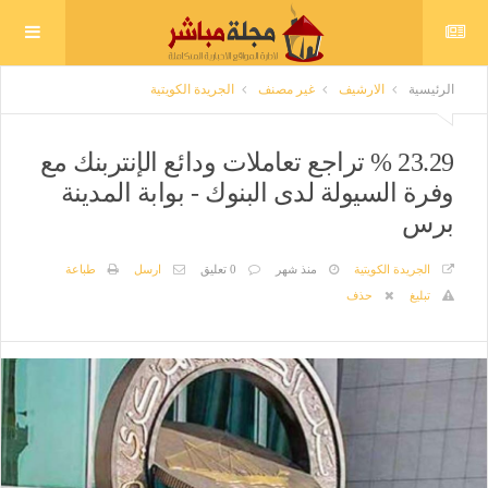
الرئيسية
الارشيف
غير مصنف
الجريدة الكويتية
23.29 % تراجع تعاملات ودائع الإنتربنك مع
وفرة السيولة لدى البنوك - بوابة المدينة
برس
الجريدة الكويتية
منذ شهر
0 تعليق
ارسل
طباعة
تبليغ
حذف