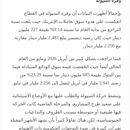
وفرة السيولة
وإجمالاً أظهرت البيانات أن وفرة السيولة في القطاع
انعكست على هدوء سوق تعاملات الإنتربنك حيث بلغت نسبة
التراجع من بداية العام ما نسبته 9.14% بقيمة 227 مليون
دينار حيث كان رصيد ديسمبر يبلغ 2.483 مليار دينار مقارنة
مع 2.256 مليار دينار.
فيما تراجعت بشكل كبير بين أبريل 2026 ومايو من العام
الحالي أيضاً حيث انخفضت قيمة سوق الودائع المتبادلة فيما
بين البنوك بقيمة 685 مليون دينار بما نسبته 23.29% من
رصيد 2.941 مليار في أبريل لتصل إلى 2.256 مليار في مايو.
وتنشط حركة السيولة والطلب عليها مع الأوضاع الاستثنائية
على صعيد طرح المشاريع، والمرحلة الماضية كانت الحركة
فيها طبيعية أو متوسطة بسببب الظروف والتداعيات
الجيوسياسية، لكن هناك تفاؤلاً كبيراً بأن تشهد الأشهر المقبلة
تغيرات كبيرة في ضوء التوجهات الحكومية ذات الاهتمام