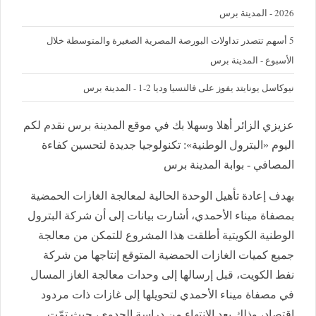
2026 - المدينة برس
5 أسهم تتصدر تداولات البورصة المصرية الصغيرة والمتوسطة خلال
الأسبوع - المدينة برس
نيوكاسل يونايتد يفوز على فالنسيا وديا 2-1 - المدينة برس
عزيزي الزائر أهلا وسهلا بك في موقع المدينة برس نقدم لكم
اليوم «البترول الوطنية»: تكنولوجيا جديدة لتحسين كفاءة
المصافي - بوابة المدينة برس
بهدف إعادة تأهيل الوحدة الحالية لمعالجة الغازات الحمضية
بمصفاة ميناء الأحمدي، أشارت بيانات إلى أن شركة البترول
الوطنية الكويتية أطلقت هذا المشروع للتمكن من معالجة
جميع كميات الغازات الحمضية المتوقع إنتاجها من شركة
نفط الكويت، قبل إرسالها إلى وحدات معالجة الغاز المسال
في مصفاة ميناء الأحمدي لتحويلها إلى غازات ذات مردود
اقتصاد، وذلك بعد الانتهاء من دراسة الجدوى، حيث تمّت