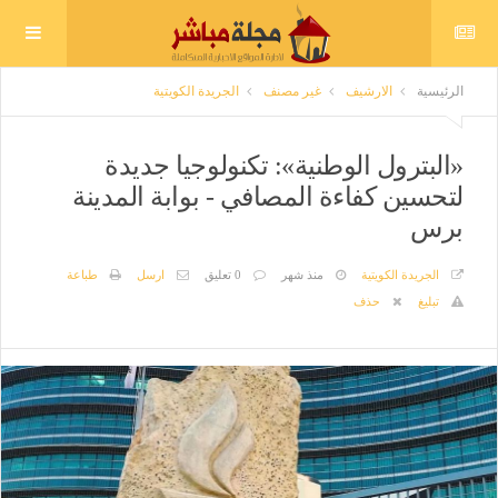
الرئيسية
الارشيف
غير مصنف
الجريدة الكويتية
«البترول الوطنية»: تكنولوجيا جديدة
لتحسين كفاءة المصافي - بوابة المدينة
برس
الجريدة الكويتية
منذ شهر
0 تعليق
ارسل
طباعة
تبليغ
حذف