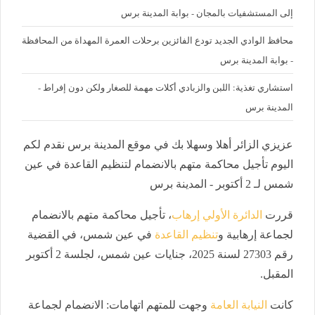
إلى المستشفيات بالمجان - بوابة المدينة برس
محافظ الوادي الجديد تودع الفائزين برحلات العمرة المهداة من المحافظة
- بوابة المدينة برس
استشاري تغذية: اللبن والزبادي أكلات مهمة للصغار ولكن دون إفراط -
المدينة برس
عزيزي الزائر أهلا وسهلا بك في موقع المدينة برس نقدم لكم
اليوم تأجيل محاكمة متهم بالانضمام لتنظيم القاعدة في عين
شمس لـ 2 أكتوبر - المدينة برس
قررت
الدائرة الأولي إرهاب
، تأجيل محاكمة متهم بالانضمام
لجماعة إرهابية و
تنظيم القاعدة
في عين شمس، في القضية
رقم 27303 لسنة 2025، جنايات عين شمس، لجلسة 2 أكتوبر
المقبل.
كانت
النيابة العامة
وجهت للمتهم اتهامات: الانضمام لجماعة