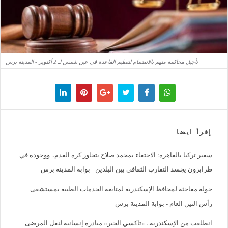
تأجيل محاكمة متهم بالانضمام لتنظيم القاعدة في عين شمس لـ 2 أكتوبر - المدينة برس
إقرأ ايضا
سفير تركيا بالقاهرة: الاحتفاء بمحمد صلاح يتجاوز كرة القدم.. ووجوده في
طرابزون يجسد التقارب الثقافي بين البلدين - بوابة المدينة برس
جولة مفاجئة لمحافظ الإسكندرية لمتابعة الخدمات الطبية بمستشفى
رأس التين العام - بوابة المدينة برس
انطلقت من الإسكندرية.. «تاكسي الخير» مبادرة إنسانية لنقل المرضى