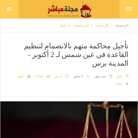
الرئيسية
الارشيف
غير مصنف
فيتو
تأجيل محاكمة متهم بالانضمام لتنظيم
القاعدة في عين شمس لـ 2 أكتوبر -
المدينة برس
فيتو
منذ شهر
0 تعليق
ارسل
طباعة
تبليغ
حذف