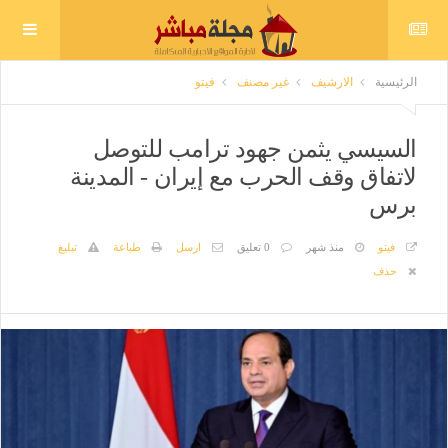
الرئيسية
الارشيف
غير مصنف
فيتو
السيسي يثمن جهود ترامب للتوصل
لاتفاق وقف الحرب مع إيران - المدينة
برس
فيتو
منذ شهر
0 تعليق
ارسل
طباعة
تبليغ
حذف