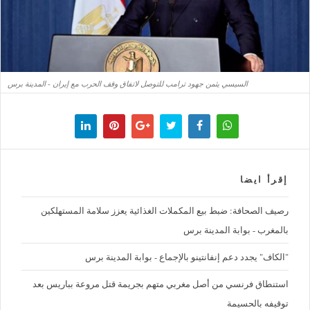
السيسي يثمن جهود ترامب للتوصل لاتفاق وقف الحرب مع إيران - المدينة برس
إقرأ ايضا
رصيف الصحافة: ضبط بيع المكملات الغذائية يعزز سلامة المستهلكين
بالمغرب - بوابة المدينة برس
"الكاف" يجدد دعم إنفانتينو بالإجماع - بوابة المدينة برس
استنطاق فرنسي من أصل مغربي متهم بجريمة قتل مروعة بباريس بعد
توقيفه بالحسيمة