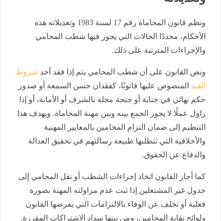
ونظم قانون المحاماة رقم 17 لسنة 1983 وتعديلاته هذه
الأحكام، محددًا الحالات التي يجوز فيها شطب المحامي
والإجراءات المترتبة على ذلك.
ونص القانون على أن شطب المحامي يتم إذا فقد أحد
شروط
القيد
المنصوص عليها قانونًا، كفقدان حسن السمعة أو صدور
حكم نهائي في جناية أو جنحة مخلة بالشرف أو الأمانة، أو إذا
زاول عملًا لا يجوز الجمع بينه وبين مهنة المحاماة. ويهدف هذا
التنظيم إلى ضمان التزام المحامين بالمعايير المهنية
والأخلاقية التي تتطلبها طبيعة رسالتهم في تحقيق العدالة
والدفاع عن الحقوق.
كما أجاز القانون اتخاذ إجراءات الشطب أو نقل المحامي إلى
جدول غير المشتغلين إذا ثبت عدم مزاولته المهنة بصورة
فعلية أو تخلف عن الوفاء بالالتزامات التي يفرضها القانون
ولوائح نقابة المحامين، ومن بينها سداد الاشتراكات المقررة.