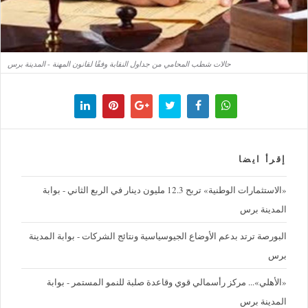
حالات شطب المحامي من جداول النقابة وفقًا لقانون المهنة - المدينة برس
إقرأ ايضا
«الاستثمارات الوطنية» تربح 12.3 مليون دينار في الربع الثاني - بوابة
المدينة برس
البورصة ترتد بدعم الأوضاع الجيوسياسية ونتائج الشركات - بوابة المدينة
برس
«الأهلي»... مركز رأسمالي قوي وقاعدة صلبة للنمو المستمر - بوابة
المدينة برس