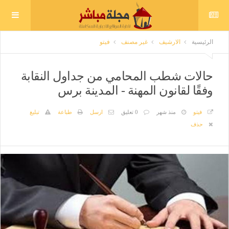
الرئيسية
الارشيف
غير مصنف
فيتو
حالات شطب المحامي من جداول النقابة
وفقًا لقانون المهنة - المدينة برس
فيتو
منذ شهر
0 تعليق
ارسل
طباعة
تبليغ
حذف