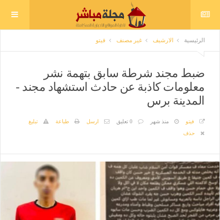
الرئيسية
الارشيف
غير مصنف
فيتو
ضبط مجند شرطة سابق بتهمة نشر
معلومات كاذبة عن حادث استشهاد مجند -
المدينة برس
فيتو
منذ شهر
0 تعليق
ارسل
طباعة
تبليغ
حذف