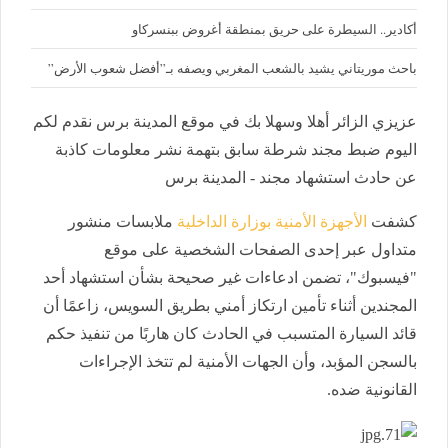
أكادير.. السيطرة على حريق بمنطقة أغروض ببنسركاو
باحث موريتاني يشيد بالشعب المغربي ويصفه بـ”أفضل شعوب الأرض”
عزيزي الزائر أهلا وسهلا بك في موقع المدينة برس نقدم لكم
اليوم ضبط مجند شرطة سابق بتهمة نشر معلومات كاذبة
عن حادث استشهاد مجند - المدينة برس
كشفت
الأجهزة الأمنية بوزارة الداخلية
ملابسات منشور
متداول عبر إحدى الصفحات الشخصية على موقع
"فيسبوك"، تضمن ادعاءات غير صحيحة بشأن استشهاد أحد
المجندين أثناء تأمين ارتكاز أمني بطريق السويس، زاعمًا أن
قائد السيارة المتسبب في الحادث كان هاربًا من تنفيذ حكم
بالسجن المؤبد، وأن الجهات الأمنية لم تتخذ الإجراءات
القانونية ضده.