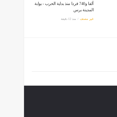
ألفا و740 فردا منذ بداية الحرب - بوابة
المدينة برس
غير مصنف
منذ 12 دقيقة