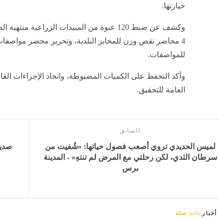
حيازتها.
وكشف عن ضبط 120 عبوة من المبيدات الزراعية م
4 محاضر نقص وزن للمخابز البلدية، وتحرير محضر مواصفات ل
للمواصفات.
وأكد التحفظ على الكميات المضبوطة، واتخاذ الإجراءات القانون
العامة للتحقيق.
السابق
لميس الحديدي تروي أصعب فصول حياتها: «شُفيت من
صديق
سرطان الثدي، لكن رحلتي مع المرض لم تنتهِ» - المدينة
برس
أخبار
ذات صلة