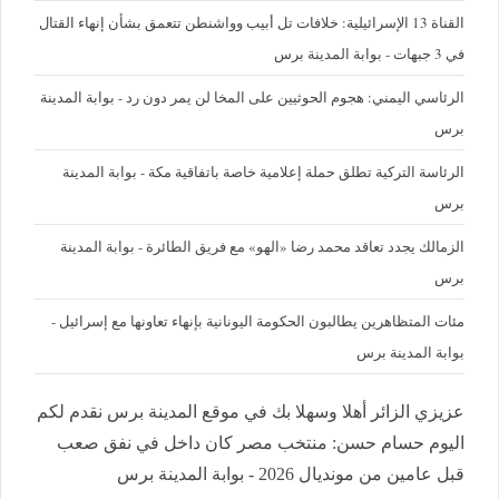
القناة 13 الإسرائيلية: خلافات تل أبيب وواشنطن تتعمق بشأن إنهاء القتال
في 3 جبهات - بوابة المدينة برس
الرئاسي اليمني: هجوم الحوثيين على المخا لن يمر دون رد - بوابة المدينة
برس
الرئاسة التركية تطلق حملة إعلامية خاصة باتفاقية مكة - بوابة المدينة
برس
الزمالك يجدد تعاقد محمد رضا «الهو» مع فريق الطائرة - بوابة المدينة
برس
مئات المتظاهرين يطالبون الحكومة اليونانية بإنهاء تعاونها مع إسرائيل -
بوابة المدينة برس
عزيزي الزائر أهلا وسهلا بك في موقع المدينة برس نقدم لكم
اليوم حسام حسن: منتخب مصر كان داخل في نفق صعب
قبل عامين من مونديال 2026 - بوابة المدينة برس