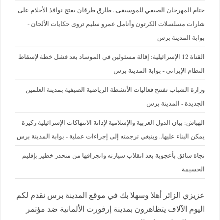
ختام المهرجان الصيفي للموسيقى.. طارق طرقان يفتح نوافذ الأحلام على
شارات مسلسلات الكرتون وأنامل عمرو سليم تروى حكايات الألحان -
بوابة المدينة برس
القناة 12 الإسرائيلية: إقالة مسئولين في الموساد بعد فشل خطة لإسقاط
النظام الإيراني - بوابة المدينة برس
وزارة الشباب تفتتح فعاليات الأنشطة الرياضية الصيفية بمدينة العلمين
الجديدة - المدينة برس
الهباش: بيان الدول العربية والإسلامية لإدانة الانتهاكات الإسرائيلية ركيزة
يمكن البناء عليها.. وينبغي ترجمته إلى إجراءات عملية - بوابة المدينة برس
نجاة سائق بأعجوبة بعد انقلاب سيارته وانجرافها من منحدر خطير بإقليم
الحسيمة
عزيزي الزائر أهلا وسهلا بك في موقع المدينة برس نقدم لكم
اليوم الآلاف يتظاهرون بمدينة إرفورت الألمانية ضد مؤتمر