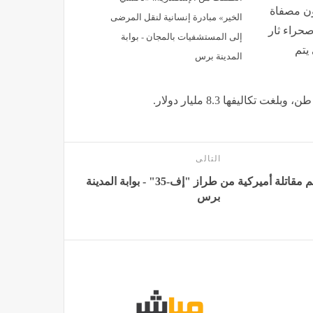
ون مصفاة
الخير» مبادرة إنسانية لنقل المرضى
ي قلب صحراء ثار
إلى المستشفيات بالمجان - بوابة
 يتم
المدينة برس
التالى
تحطم مقاتلة أميركية من طراز "إف-35" - بوابة المدينة
برس