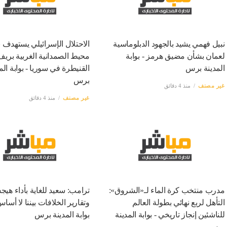
نبيل فهمي يشيد بالجهود الدبلوماسية
الاحتلال الإسرائيلي يستهدف ب
لعمان بشأن مضيق هرمز - بوابة
محيط الصمدانية الغربية بريف
المدينة برس
القنيطرة في سوريا - بوابة الم
برس
غير مصنف
منذ 4 دقائق
غير مصنف
منذ 4 دقائق
مدرب منتخب كرة الماء لـ«الشروق»:
ترامب: سعيد للغاية بأداء هي
التأهل لربع نهائي بطولة العالم
وتقارير الخلافات بيننا لا أساس
للناشئين إنجاز تاريخي - بوابة المدينة
بوابة المدينة برس
برس