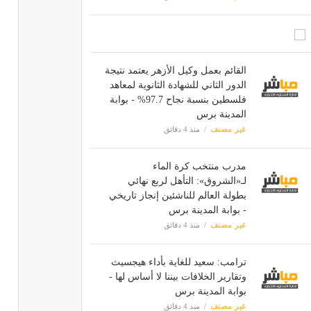
القائم بعمل وكيل الأزهر يعتمد نتيجة
الدور الثاني للشهادة الثانوية لمعاهد
فلسطين بنسبة نجاح 97.7% - بوابة
المدينة برس
غير مصنف
منذ 4 دقائق
مدرب منتخب كرة الماء
لـ«الشروق»: التأهل لربع نهائي
بطولة العالم للناشئين إنجاز تاريخي
- بوابة المدينة برس
غير مصنف
منذ 4 دقائق
ترامب: سعيد للغاية بأداء هيجسيث
وتقارير الخلافات بيننا لا أساس لها -
بوابة المدينة برس
غير مصنف
منذ 4 دقائق