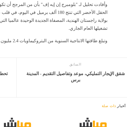
وأفادت تحليل لـ "بلومبرج إن إيه إف" بأن من المرجح أن تك
الحقل الأخضر التي تنتج 180 ألف برميل في اليوم، ف
بولاية راجستان الهندية، المصفاة الجديدة الوحيدة عالميا التي
تشغيلها العام الجاري.
وتبلغ طاقتها الانتاجية السنوية من البتروكيماويات 2.4 مليون طن، وبلغت تكاليفها 8.3 مليار دولار.
السابق
شقق الإيجار التمليكي، موعد وتفاصيل التقديم - المدينة
برس
أخبار
ذات صلة