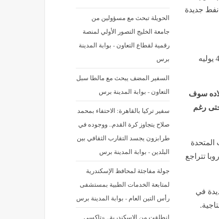
نفط جديدة
الحويلة تبحث مع مسؤولين من
جامعة الخليج التصور الأولي لمنصة
رقمية لقطاع التعاون - بوابة المدينة
برس
نشر في: السبت 4 يوليه 2026 - 4:12 م | آخر تحديث: السبت 4 يوليه
السفير المضف يبحث مع مالطا سبل
التعاون - بوابة المدينة برس
بلاده سوف
حتى رغم
سفير تركيا بالقاهرة: الاحتفاء بمحمد
صلاح يتجاوز كرة القدم.. ووجوده في
طرابزون يجسد التقارب الثقافي بين
 المتحدة
البلدين - بوابة المدينة برس
وبا تتراجع
جولة مفاجئة لمحافظ الإسكندرية
لمتابعة الخدمات الطبية بمستشفى
يدة في
رأس التين العام - بوابة المدينة برس
اجية.
انطلقت من الإسكندرية.. «تاكسي