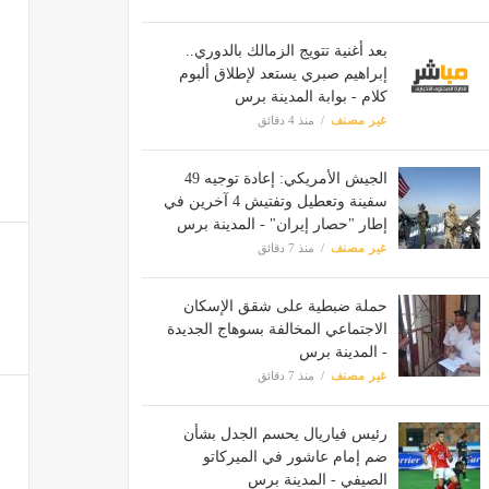
بعد أغنية تتويج الزمالك بالدوري..
إبراهيم صبري يستعد لإطلاق ألبوم
كلام - بوابة المدينة برس
غير مصنف
منذ 4 دقائق
الجيش الأمريكي: إعادة توجيه 49
سفينة وتعطيل وتفتيش 4 آخرين في
إطار "حصار إيران" - المدينة برس
غير مصنف
منذ 7 دقائق
حملة ضبطية على شقق الإسكان
الاجتماعي المخالفة بسوهاج الجديدة
- المدينة برس
غير مصنف
منذ 7 دقائق
رئيس فياريال يحسم الجدل بشأن
ضم إمام عاشور في الميركاتو
الصيفي - المدينة برس