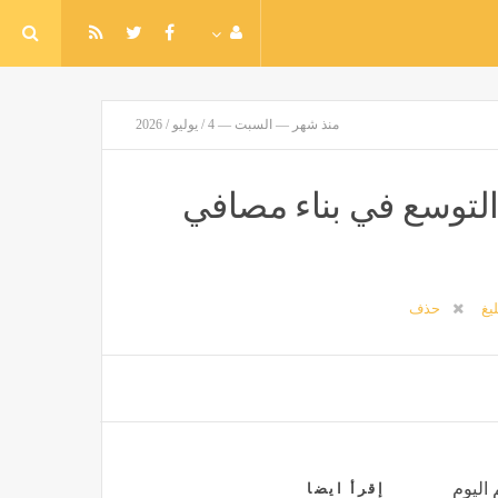
منذ شهر — السبت — 4 / يوليو / 2026
لتوسع في بناء مصافي
ليغ
حذف
 اليوم
إقرأ ايضا