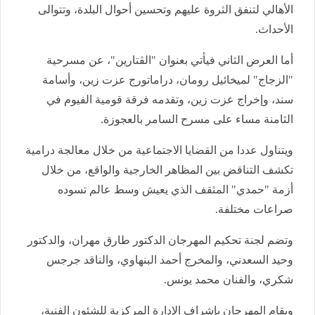
الأهالي لتنفق الثروة عليهم وتحسين أحوال البلدة، وتتوالى
الأحداث.
أما العرض الثاني فيأتي بعنوان "الڤتارين"، عن مسرحية
"الزجاج" لميخائيل رومان، دراماتورج عزت زين، وأسامة
سند، وإخراج عزت زين، وتقدمه فرقة قومية الفيوم في
الثامنة مساء على مسرح السامر بالعجوزة.
ويتناول عددا من القضايا الاجتماعية من خلال معالجة درامية
تكشف التناقض بين المظاهر الخارجية والواقع، من خلال
أزمة "حمدي" المثقف الذي يعيش وسط عالم تسوده
صراعات مختلفة.
وتضم لجنة تحكيم المهرجان الدكتور طارق مهران، والدكتور
وحيد السعدني، والمخرج أحمد البنهاوي، والناقد جرجس
شكري، والفنان محمد يونس.
ويقام المهرجان بإشراف الإدارة المركزية للشئون الفنية،