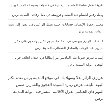
طريقة عمل سلطة المانجو التايلاندية فى خطوات بسيطة - المدينة برس
وصلة رقص لحسام عبد المجيد وعروسته في حفل زفافه - المدينة برس
مجلس حقوق الإنسان: حسابات أجنبية تضلل الراغبين في العبور إلى سبتة
- بوابة المدينة برس
غادة عبد الرازق وبوسي في المقدمة، نجوم الفن يتوافدون على حفل
شيرين عبد الوهاب بالساحل الشمالي - المدينة برس
إسبانيا تفرض قيودا على القادمين من إيطاليا في احتدام لخلاف حول
الهجرة - بوابة المدينة برس
عزيزي الزائر أهلا وسهلا بك في موقع المدينة برس نقدم لكم
اليوم الليلة.. عرض زيارة السيدة العجوز والڤتارين ضمن
المهرجان الختامي لفرق الأقاليم المسرحية - بوابة المدينة
برس