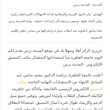
الجديدة - المدينة برس
الهباش: بيان الدول العربية والإسلامية لإدانة الانتهاكات الإسرائيلية ركيزة
يمكن البناء عليها.. وينبغي ترجمته إلى إجراءات عملية - بوابة المدينة برس
نجاة سائق بأعجوبة بعد انقلاب سيارته وانجرافها من منحدر خطير بإقليم
الحسيمة
عزيزي الزائر أهلا وسهلا بك في موقع المدينة برس نقدم لكم
اليوم جامعة القاهرة تبدأ استعداداتها لاستقبال مكتب التنسيق
الإلكتروني - المدينة برس
أعلنت جامعة القاهرة، برئاسة الدكتور محمد سامي عبد
الصادق، الانتهاء من الاستعدادات النهائية الخاصة
بمكتب
التنسيق
الإلكتروني الرئيسي بالجامعة، والتأكد من جاهزيته
الكاملة لاستقبال الطلاب وأولياء أمورهم، وتوفير جميع سبل
الدعم والإرشاد طوال فترة أعمال التنسيق، استعدادًا لانطلاق
أعمال تنسيق القبول بالجامعات الحكومية والمعاهد للعام