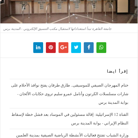
جامعة القاهرة تبدأ استعداداتها لاستقبال مكتب التنسيق الإلكتروني - المدينة برس
إقرأ ايضا
ختام المهرجان الصيفي للموسيقى.. طارق طرقان يفتح نوافذ الأحلام على
شارات مسلسلات الكرتون وأنامل عمرو سليم تروى حكايات الألحان -
بوابة المدينة برس
القناة 12 الإسرائيلية: إقالة مسئولين في الموساد بعد فشل خطة لإسقاط
النظام الإيراني - بوابة المدينة برس
وزارة الشباب تفتتح فعاليات الأنشطة الرياضية الصيفية بمدينة العلمين