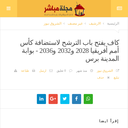
الرئيسية
الارشيف
غير مصنف
الشروق نيوز
كاف يفتح باب الترشح لاستضافة كأس
أمم أفريقيا 2028 و2032 و2036 - بوابة
المدينة برس
الشروق نيوز
منذ شهر
0 تعليق
ارسل
طباعة
تبليغ
حذف
إقرأ ايضا