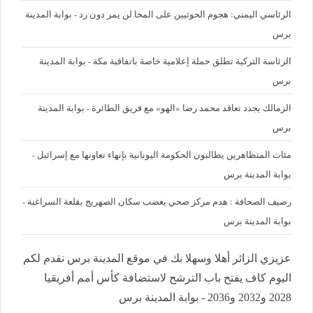
الرئاسي اليمني: هجوم الحوثيين على المخا لن يمر دون رد - بوابة المدينة
برس
الرئاسة التركية تطلق حملة إعلامية خاصة باتفاقية مكة - بوابة المدينة
برس
الزمالك يجدد تعاقد محمد رضا «الهو» مع فريق الطائرة - بوابة المدينة
برس
مئات المتظاهرين يطالبون الحكومة اليونانية بإنهاء تعاونها مع إسرائيل -
بوابة المدينة برس
رصيف الصحافة : هدم مركز صحي يغضب سكان الصهريج بقلعة السراغنة -
بوابة المدينة برس
عزيزي الزائر أهلا وسهلا بك في موقع المدينة برس نقدم لكم
اليوم كاف يفتح باب الترشح لاستضافة كأس أمم أفريقيا
2028 و2032 و2036 - بوابة المدينة برس