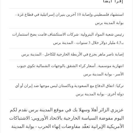
إقرأ ايضا
استشهاد فلسطيني وإصابة 10 آخرين بنيران إسرائيلية في قطاع غزة -
بوابة المدينة برس
رئيس شعبة المواد البترولية: شركات الاستكشاف قامت بضخ استثمارات
بـ4,5 مليار دولار خلال 3 سنوات - المدينة برس
إصابة ناصر ماهر بجزع في الأربطة الخارجية للكاحل - المدينة برس
‪انتهازية موسمية.. أسعار كراء الشقق بالوجهات الشمالية تكوي جيوب
الأسر - بوابة المدينة برس
تركيا: اتفاق الدفاع مع السعودية وباكستان ليس موجها ضد إيران أو أي
دولة أخرى - بوابة المدينة برس
عزيزي الزائر أهلا وسهلا بك في موقع المدينة برس نقدم لكم
اليوم مفوضة السياسة الخارجية بالاتحاد الأوروبي: الاشتباكات
الأمريكية الإيرانية تعقّد مفاوضات إنهاء الحرب - بوابة المدينة