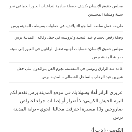
مجلس حقوق الإنسان يكشف حصيلة صادمة لتداعيات العبور الجماعي نحو
سبتة ومليلية المحتلتين
طريقة عمل سلطة المانجو التايلاندية فى خطوات بسيطة - المدينة برس
وصلة رقص لحسام عبد المجيد وعروسته في حفل زفافه - المدينة برس
مجلس حقوق الإنسان: حسابات أجنبية تضلل الراغبين في العبور إلى سبتة
- بوابة المدينة برس
غادة عبد الرازق وبوسي في المقدمة، نجوم الفن يتوافدون على حفل
شيرين عبد الوهاب بالساحل الشمالي - المدينة برس
عزيزي الزائر أهلا وسهلا بك في موقع المدينة برس نقدم لكم
اليوم الجيش الكويتي: لا أضرار أو إصابات جراء اعتراض
صاروخين و13 مسيرة اخترقت مجالنا الجوي - بوابة المدينة
برس
الكويت - ( د ب أ)