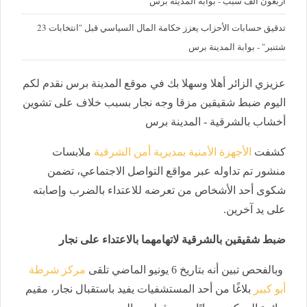
أربعون ألف سبب - بوابة المدينة برس
تدقيق حسابات الأحزاب يعزز حكامة المال السياسي قبل "انتخابات 23
شتنبر" - بوابة المدينة برس
عزيزي الزائر أهلا وسهلا بك في موقع المدينة برس نقدم لكم
اليوم ضبط شقيقين مزقا وجه نجار بسبب خلاف على تشوين
أخشاب بالشرقية - المدينة برس
كشفت
الأجهزة الأمنية بمديرية أمن الشرقية
ملابسات
منشور تم تداوله عبر مواقع التواصل الاجتماعي، تضمن
شكوى أحد الأشخاص من تعرضه للاعتداء بالضرب وإصابته
على يد آخرين.
ضبط شقيقين بالشرقية لاتهامهما بالاعتداء على نجار
وبالفحص تبين أنه بتاريخ 6 يونيو الماضي تلقى
مركز شرطة
أبو كبير
بلاغًا من أحد المستشفيات يفيد باستقبال نجار، مقيم