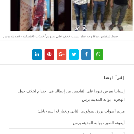
ضبط شقيقين مزقا وجه نجار بسبب خلاف على تشوين أخشاب بالشرقية - المدينة برس
إقرأ ايضا
إسبانيا تفرض قيودا على القادمين من إيطاليا في احتدام لخلاف حول
الهجرة - بوابة المدينة برس
مريم أصواب ترزق بمولودها الثاني وتختار له اسم (نايل)
أيقونة الصبر - بوابة المدينة برس