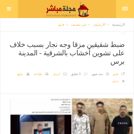
الرئيسية
الارشيف
غير مصنف
فيتو
ضبط شقيقين مزقا وجه نجار بسبب خلاف
على تشوين أخشاب بالشرقية - المدينة
برس
فيتو
منذ شهر
0 تعليق
ارسل
طباعة
تبليغ
حذف