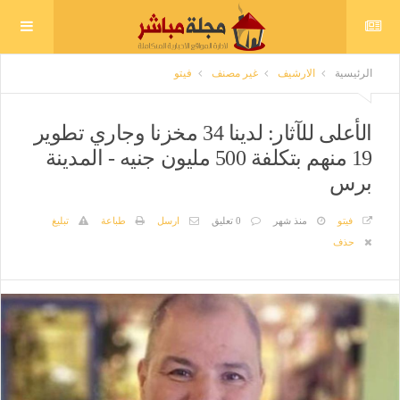
الرئيسية
الارشيف
غير مصنف
فيتو
الأعلى للآثار: لدينا 34 مخزنا وجاري تطوير
19 منهم بتكلفة 500 مليون جنيه - المدينة
برس
فيتو
منذ شهر
0 تعليق
ارسل
طباعة
تبليغ
حذف