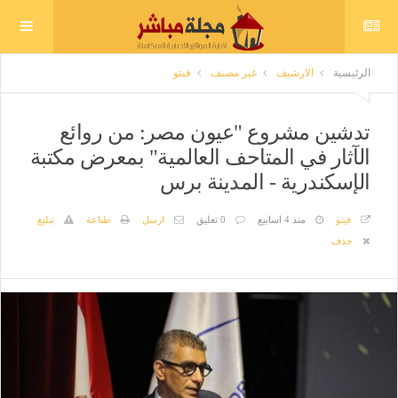
الرئيسية
الارشيف
غير مصنف
فيتو
تدشين مشروع "عيون مصر: من روائع
الآثار في المتاحف العالمية" بمعرض مكتبة
الإسكندرية - المدينة برس
فيتو
منذ 4 اسابيع
0 تعليق
ارسل
طباعة
تبليغ
حذف