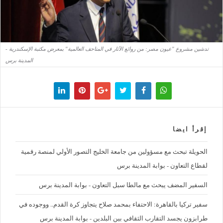
تدشين مشروع "عيون مصر: من روائع الآثار في المتاحف العالمية" بمعرض مكتبة الإسكندرية -
المدينة برس
إقرأ ايضا
الحويلة تبحث مع مسؤولين من جامعة الخليج التصور الأولي لمنصة رقمية
لقطاع التعاون - بوابة المدينة برس
السفير المضف يبحث مع مالطا سبل التعاون - بوابة المدينة برس
سفير تركيا بالقاهرة: الاحتفاء بمحمد صلاح يتجاوز كرة القدم.. ووجوده في
طرابزون يجسد التقارب الثقافي بين البلدين - بوابة المدينة برس