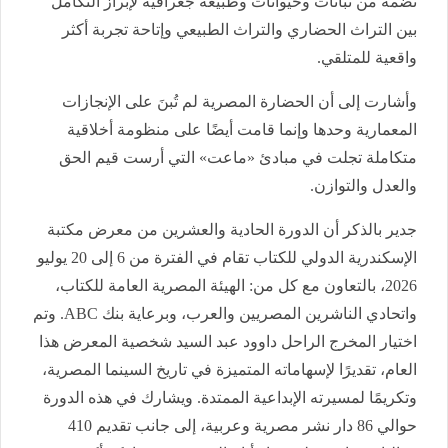
تضمه من نباتات وحيوانات وطبيعة جغرافية لإبراز التكامل
بين التراث الحضاري والتراث الطبيعي وإتاحة تجربة أكثر
واقعية للمتلقي.
وأشارت إلى أن الحضارة المصرية لم تُبنَ على الإنجازات
المعمارية وحدها وإنما قامت أيضًا على منظومة أخلاقية
متكاملة تجلت في مبادئ «ماعت» التي أرست قيم الحق
والعدل والتوازن.
جدير بالذكر أن الدورة الحادية والعشرين من معرض مكتبة
الإسكندرية الدولي للكتاب تقام في الفترة من 6 إلى 20 يوليو
2026، بالتعاون مع كل من: الهيئة المصرية العامة للكتاب،
واتحادي الناشرين المصريين والعرب، وبرعاية بنك ABC. وتم
اختيار المخرج الراحل داوود عبد السيد شخصية المعرض هذا
العام، تقديرًا لإسهاماته المتميزة في تاريخ السينما المصرية،
وتكريمًا لمسيرته الإبداعية الممتدة. ويشارك في هذه الدورة
حوالي 86 دار نشر مصرية وعربية، إلى جانب تقديم 410