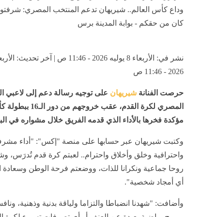
وداع كأس العالم.. شيريهان تدعم المنتخب المصري: شرفتونا
كان من حقكم - بوابة المدينة برس
2026 - 11:46 ص
حرصت الفنانة
شيريهان
على توجيه رسالة دعم إلى لاعبي ا
المصري لكرة القدم، عقب خروجهم
مؤكدة فخرها بالأداء الذي قدمه الفريق خلال مشواره في الب
وكتبت شيريهان عبر حسابها على منصة "إكس": "أداء مشرف
واحترافية وخلق وأخلاق واحترام.. لعبتم كرة قدم تُدرَس، وشا
روحا جماعية ونكرانا للذات، ووضعتم فرحة الوطن وسعادة
أي أمجاد شخصية".
وأضافت: "شهدنا انضباطا والتزاما ولياقة بدنية وذهنية، ون
وبروح رياضية بعيدة عن العنف أو أي تصرفات تسيء لكرة ال