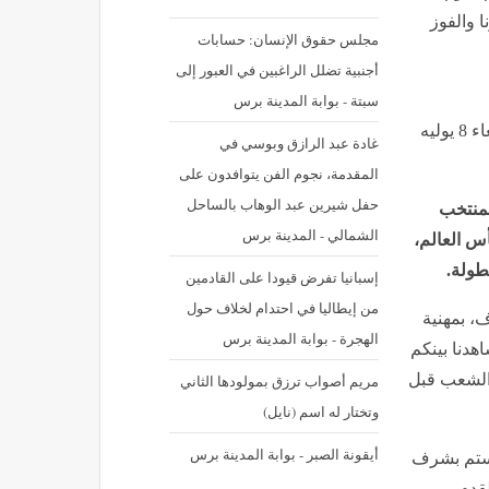
 والفوز
مجلس حقوق الإنسان: حسابات
أجنبية تضلل الراغبين في العبور إلى
سبتة - بوابة المدينة برس
نشر في: الأربعاء 8 يوليه 2026 - 11:46 ص | آخر تحديث: الأربعاء 8 يوليه
غادة عبد الرازق وبوسي في
المقدمة، نجوم الفن يتوافدون على
حفل شيرين عبد الوهاب بالساحل
لمنتخب
الشمالي - المدينة برس
 من دور الـ16 ببطولة كأس العالم،
طولة.
إسبانيا تفرض قيودا على القادمين
من إيطاليا في احتدام لخلاف حول
، بمهنية
الهجرة - بوابة المدينة برس
هدنا بينكم
 الشعب قبل
مريم أصواب ترزق بمولودها الثاني
وتختار له اسم (نايل)
أيقونة الصبر - بوابة المدينة برس
افستم بشرف
قدم..