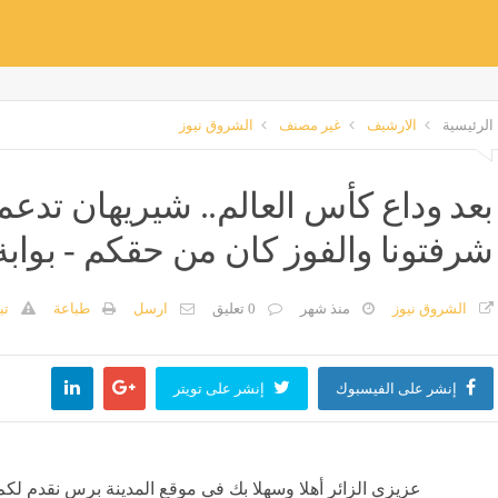
الرئيسية
الارشيف
غير مصنف
الشروق نيوز
بعد وداع كأس العالم.. شيريهان تدع
شرفتونا والفوز كان من حقكم - بوابة
الشروق نيوز
منذ شهر
0 تعليق
ارسل
طباعة
تب
إنشر على الفيسبوك
إنشر على تويتر
عزيزي الزائر أهلا وسهلا بك في موقع المدينة برس نقدم لكم 