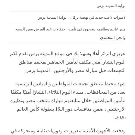
بوابة المدينة برس
لاميرات لاعب جديد في نهضة بركان - بوابة المدينة برس
منير غانيم وطاقمه ينجحون في تأمين احتفالات عيد العرش بعين السبع
والحي المحمدي
عزيزي الزائر أهلا وسهلا بك في موقع المدينة برس نقدم لكم
اليوم انتشار أمني مكثف لتأمين الجماهير بمحيط مناطق
التجمعات قبل مباراة مصر والأرجنتين - المدينة برس
شهد محيط مناطق تجمعات المواطنين والميادين الرئيسية
بعدد من المحافظات، مساء اليوم الثلاثاء، انتشارًا أمنيًا مكثفًا
لتأمين المواطنين خلال متابعتهم مباراة منتخب مصر ونظيره
الأرجنتيني، ضمن منافسات دور الـ16 ببطولة كأس العالم
2026.
ودفعت الأجهزة الأمنية بتعزيزات ودوريات ثابتة ومتحركة في