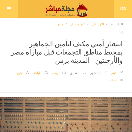
الرئيسية
الارشيف
غير مصنف
فيتو
انتشار أمني مكثف لتأمين الجماهير
بمحيط مناطق التجمعات قبل مباراة مصر
والأرجنتين - المدينة برس
فيتو
منذ شهر
0 تعليق
ارسل
طباعة
تبليغ
حذف