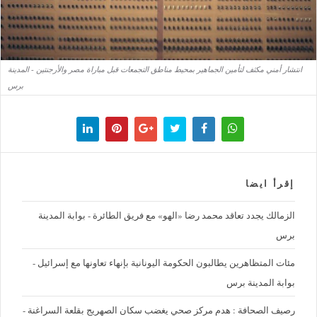
انتشار أمني مكثف لتأمين الجماهير بمحيط مناطق التجمعات قبل مباراة مصر والأرجنتين - المدينة
برس
إقرأ ايضا
الزمالك يجدد تعاقد محمد رضا «الهو» مع فريق الطائرة - بوابة المدينة
برس
مئات المتظاهرين يطالبون الحكومة اليونانية بإنهاء تعاونها مع إسرائيل -
بوابة المدينة برس
رصيف الصحافة : هدم مركز صحي يغضب سكان الصهريج بقلعة السراغنة -