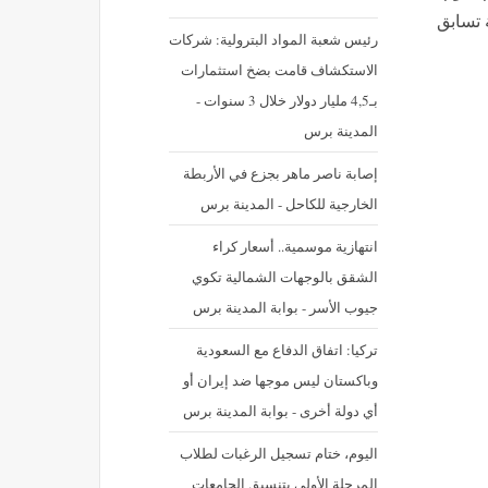
 تسابق
رئيس شعبة المواد البترولية: شركات
الاستكشاف قامت بضخ استثمارات
بـ4,5 مليار دولار خلال 3 سنوات -
المدينة برس
إصابة ناصر ماهر بجزع في الأربطة
الخارجية للكاحل - المدينة برس
‪انتهازية موسمية.. أسعار كراء
الشقق بالوجهات الشمالية تكوي
جيوب الأسر - بوابة المدينة برس
تركيا: اتفاق الدفاع مع السعودية
وباكستان ليس موجها ضد إيران أو
أي دولة أخرى - بوابة المدينة برس
اليوم، ختام تسجيل الرغبات لطلاب
المرحلة الأولى بتنسيق الجامعات