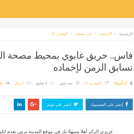
الرئيسية
الارشيف
غير مصنف
المغرب 24
فاس.. حريق غابوي بمحيط مصحة السل
تسابق الزمن لإخماده
ل.أبروك
المغرب 24
منذ شهر
0 تعليق
ارسل
طب
إنشر على الفيسبوك
إنشر على تويتر
عزيزي الزائر أهلا وسهلا بك في موقع المدينة برس نقدم لكم