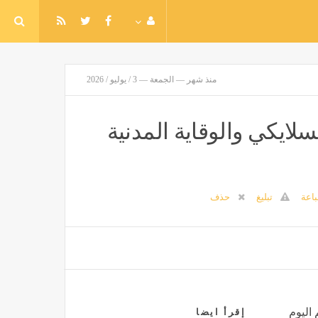
منذ شهر — الجمعة — 3 / يوليو / 2026
ايكي والوقاية المدنية
اعة
تبليغ
حذف
 اليوم
إقرأ ايضا