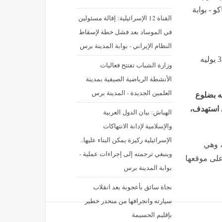
و - بوابة
القناة 12 الإسرائيلية: إقالة مسئولين
في الموساد بعد فشل خطة لإسقاط
النظام الإيراني - بوابة المدينة برس
نشر في: الجمعة 3 يوليه 2026 - 1:01 م | آخر تحديث: الجمعة 3 يوليه
وزارة الشباب تفتتح فعاليات
الأنشطة الرياضية الصيفية بمدينة
العلمين الجديدة - المدينة برس
به بضلوع
ناكو الذي استهدف،
الهباش: بيان الدول العربية
والإسلامية لإدانة الانتهاكات
الإسرائيلية ركيزة يمكن البناء عليها..
، وهي
وينبغي ترجمته إلى إجراءات عملية -
ت المنظمة على موقعها
بوابة المدينة برس
نجاة سائق بأعجوبة بعد انقلاب
سيارته وانجرافها من منحدر خطير
بإقليم الحسيمة