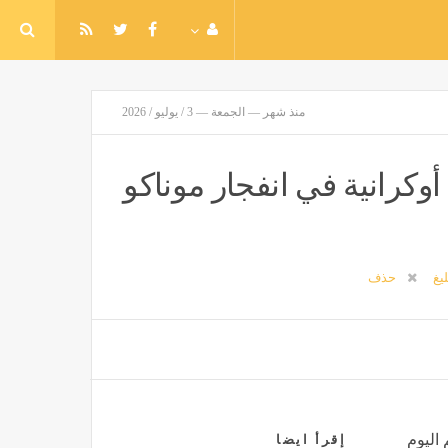
منذ شهر — الجمعة — 3 / يوليو / 2026
وكرانية في انفجار موناكو
ليغ
حذف
 اليوم
إقرأ ايضا