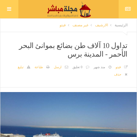
الرئيسية
الارشيف
غير مصنف
فيتو
تداول 10 آلاف طن بضائع بموانئ البحر
الأحمر - المدينة برس
فيتو
منذ شهر
0 تعليق
ارسل
طباعة
تبليغ
حذف