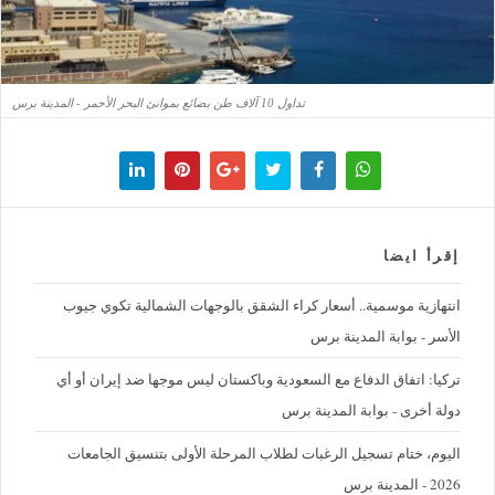
تداول 10 آلاف طن بضائع بموانئ البحر الأحمر - المدينة برس
إقرأ ايضا
‪انتهازية موسمية.. أسعار كراء الشقق بالوجهات الشمالية تكوي جيوب
الأسر - بوابة المدينة برس
تركيا: اتفاق الدفاع مع السعودية وباكستان ليس موجها ضد إيران أو أي
دولة أخرى - بوابة المدينة برس
اليوم، ختام تسجيل الرغبات لطلاب المرحلة الأولى بتنسيق الجامعات
2026 - المدينة برس