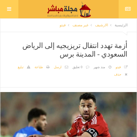
الرئيسية
الارشيف
غير مصنف
فيتو
أزمة تهدد انتقال تريزيجيه إلى الرياض
السعودي - المدينة برس
فيتو
منذ شهر
0 تعليق
ارسل
طباعة
تبليغ
حذف