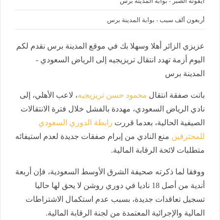
أيقونة الصبر - بوابة المدينة برس
أربعون ألف سبب - بوابة المدينة برس
عزيزي الزائر أهلا وسهلا بك في موقع المدينة برس نقدم لكم
اليوم أزمة تهدد انتقال تريزيجيه إلى الرياض السعودي -
المدينة برس
باتت صفقة انتقال
محمود حسن تريزيجيه
، لاعب الأهلي، إلى
نادي الرياض السعودي، مهددة بالفشل خلال فترة الانتقالات
الصيفية الحالية، بعدما قررت
رابطة الدوري السعودي
للمحترفين
منع النادي من إبرام صفقات جديدة لعدم استيفائه
متطلبات لائحة الرقابة المالية.
ووفقا لما ذكرته صحيفة الشرق الأوسط السعودية، فإن أربعة
أندية من أصل 18 ناديا في دوري روشن لا يحق لها حاليا
تسجيل تعاقدات جديدة، بسبب عدم استكمال الاشتراطات
المالية والإجرائية المعتمدة من لجنة الرقابة المالية.