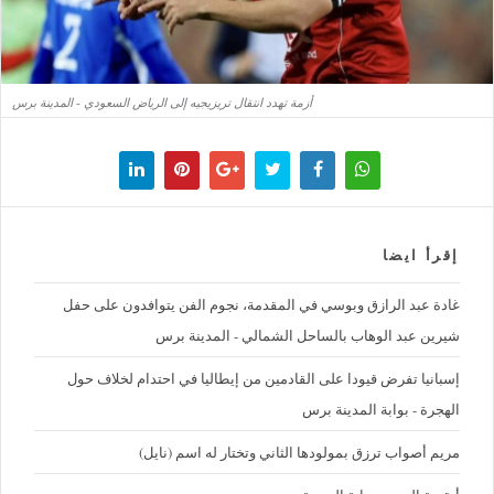
أزمة تهدد انتقال تريزيجيه إلى الرياض السعودي - المدينة برس
إقرأ ايضا
غادة عبد الرازق وبوسي في المقدمة، نجوم الفن يتوافدون على حفل
شيرين عبد الوهاب بالساحل الشمالي - المدينة برس
إسبانيا تفرض قيودا على القادمين من إيطاليا في احتدام لخلاف حول
الهجرة - بوابة المدينة برس
مريم أصواب ترزق بمولودها الثاني وتختار له اسم (نايل)