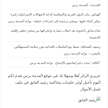
الجديدة - المدينة برس
الهباش: بيان الدول العربية والإسلامية لإدانة الانتهاكات الإسرائيلية ركيزة
يمكن البناء عليها.. وينبغي ترجمته إلى إجراءات عملية - بوابة المدينة برس
نجاة سائق بأعجوبة بعد انقلاب سيارته وانجرافها من منحدر خطير بإقليم
الحسيمة
رصيف الصحافة: ضبط بيع المكملات الغذائية يعزز سلامة المستهلكين
بالمغرب - بوابة المدينة برس
"الكاف" يجدد دعم إنفانتينو بالإجماع - بوابة المدينة برس
عزيزي الزائر أهلا وسهلا بك في موقع المدينة برس نقدم لكم
اليوم تأجيل أولى جلسات محاكمة رشيد الفايق في ملف
غسل الأموال