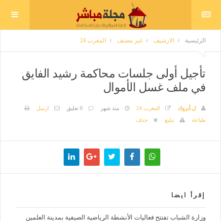
الرئيسية
الارشيف
غير مصنف
المغرب 24
تأجيل أولى جلسات محاكمة رشيد الفايق
في ملف غسل الأموال
ل.أبروك
المغرب 24
منذ شهر
0 تعليق
ارسل
طباعة
تبليغ
حذف
إقرأ ايضا
وزارة الشباب تفتتح فعاليات الأنشطة الرياضية الصيفية بمدينة العلمين