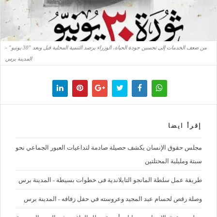
من ضعف الخدمات إلى تحسين جودة الحياة، الوزراء يرصد التنمية المحلية قبل وبعد "30 يونيو" -
المدينة برس
إقرأ ايضا
مجلس حقوق الإنسان يكشف حصيلة صادمة لتداعيات العبور الجماعي نحو
سبتة ومليلية المحتلتين
طريقة عمل سلطة المانجو التايلاندية فى خطوات بسيطة - المدينة برس
وصلة رقص لحسام عبد المجيد وعروسته في حفل زفافه - المدينة برس