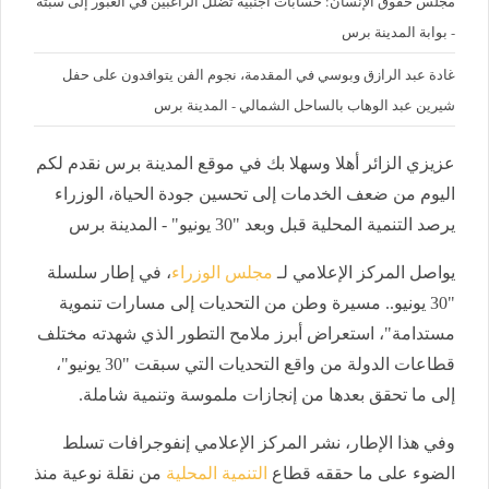
مجلس حقوق الإنسان: حسابات أجنبية تضلل الراغبين في العبور إلى سبتة
- بوابة المدينة برس
غادة عبد الرازق وبوسي في المقدمة، نجوم الفن يتوافدون على حفل
شيرين عبد الوهاب بالساحل الشمالي - المدينة برس
عزيزي الزائر أهلا وسهلا بك في موقع المدينة برس نقدم لكم
اليوم من ضعف الخدمات إلى تحسين جودة الحياة، الوزراء
يرصد التنمية المحلية قبل وبعد "30 يونيو" - المدينة برس
يواصل المركز الإعلامي لـ
مجلس الوزراء
، في إطار سلسلة
"30 يونيو.. مسيرة وطن من التحديات إلى مسارات تنموية
مستدامة"، استعراض أبرز ملامح التطور الذي شهدته مختلف
قطاعات الدولة من واقع التحديات التي سبقت "30 يونيو"،
إلى ما تحقق بعدها من إنجازات ملموسة وتنمية شاملة.
وفي هذا الإطار، نشر المركز الإعلامي إنفوجرافات تسلط
الضوء على ما حققه قطاع
التنمية المحلية
من نقلة نوعية منذ