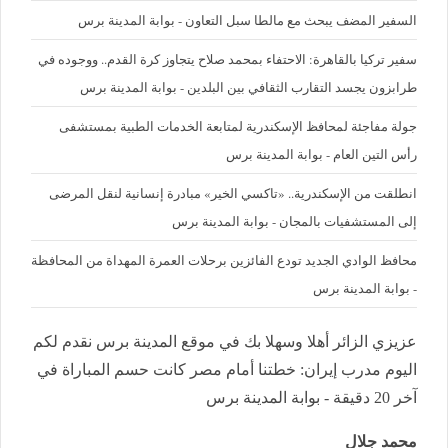
السفير المضف يبحث مع مالطا سبل التعاون - بوابة المدينة برس
سفير تركيا بالقاهرة: الاحتفاء بمحمد صلاح يتجاوز كرة القدم.. ووجوده في
طرابزون يجسد التقارب الثقافي بين البلدين - بوابة المدينة برس
جولة مفاجئة لمحافظ الإسكندرية لمتابعة الخدمات الطبية بمستشفى
رأس التين العام - بوابة المدينة برس
انطلقت من الإسكندرية.. «تاكسي الخير» مبادرة إنسانية لنقل المرضى
إلى المستشفيات بالمجان - بوابة المدينة برس
محافظ الوادي الجديد تودع الفائزين برحلات العمرة المهداة من المحافظة
- بوابة المدينة برس
عزيزي الزائر أهلا وسهلا بك في موقع المدينة برس نقدم لكم
اليوم مدرب إيران: خطتنا أمام مصر كانت حسم المباراة في
آخر 20 دقيقة - بوابة المدينة برس
محمد جلال