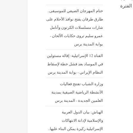
لفترة
ختام المهرجان الصيفي للموسيقى..
طارق طرقان يفتح نوافذ الأحلام على
شارات مسلسلات الكرتون وأنامل
عمرو سليم تروى حكايات الألحان -
بوابة المدينة برس
القناة 12 الإسرائيلية: إقالة مسئولين
في الموساد بعد فشل خطة لإسقاط
النظام الإيراني - بوابة المدينة برس
وزارة الشباب تفتتح فعاليات
الأنشطة الرياضية الصيفية بمدينة
العلمين الجديدة - المدينة برس
الهباش: بيان الدول العربية
والإسلامية لإدانة الانتهاكات
الإسرائيلية ركيزة يمكن البناء عليها..