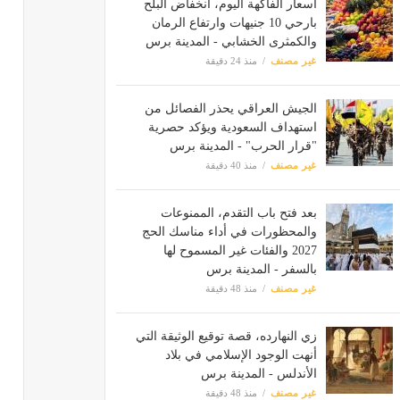
أسعار الفاكهة اليوم، انخفاض البلح
بارحي 10 جنيهات وارتفاع الرمان
والكمثرى الخشابي - المدينة برس
غير مصنف
منذ 24 دقيقة
الجيش العراقي يحذر الفصائل من
استهداف السعودية ويؤكد حصرية
"قرار الحرب" - المدينة برس
غير مصنف
منذ 40 دقيقة
بعد فتح باب التقدم، الممنوعات
والمحظورات في أداء مناسك الحج
2027 والفئات غير المسموح لها
بالسفر - المدينة برس
غير مصنف
منذ 48 دقيقة
زي النهارده، قصة توقيع الوثيقة التي
أنهت الوجود الإسلامي في بلاد
الأندلس - المدينة برس
غير مصنف
منذ 48 دقيقة