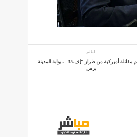
التالى
تحطم مقاتلة أميركية من طراز "إف-35" - بوابة المدينة
برس