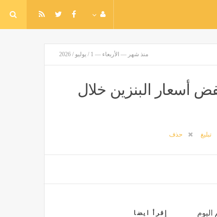
منذ شهر — الأربعاء — 1 / يوليو / 2026
ض أسعار البنزين خلال
تبليغ
حذف
 اليوم
إقرأ ايضا