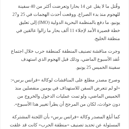
وقُتل ما لا يقل عن 14 بحارا وتعرضت أكثر من 40 سفينة
للهجوم منذ بدء الصراع. ووقعت أحدث الهجمات في 25 و27
يونيو، ما دفع بالمنظمة البحرية الدولية (IMO) إلى تعليق
خطة قصيرة الأمد لإجلاء 11 ألف بحار ما زالوا عالقين في
منطقة الخليج.
وجرت مناقشة تصنيف المنطقة كمنطقة حرب خلال اجتماع
عُقد الأسبوع الماضي، وذلك قبل الهجوم الذي استهدف
سفينة الخميس 25 يونيو.
وصرح مصدر مطلع على المناقشات لوكالة «فرانس برس»:
«لو لم تتعرض السفن للاستهداف في يومين منفصلين منذ
الخميس الماضي، ولو تمت عمليات الدخول والخروج من
دون حوادث، لكان من المرجح أن يطرأ تغيير هذا الأسبوع».
كما أبلغ المصدر وكالة «فرانس برس» بأن اللجنة المشتركة
المسئولة عن تحديد تصنيف «منطقة الحرب» كانت قد علقت