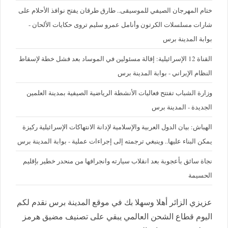
ختام المهرجان الصيفي للموسيقى.. طارق طرقان يفتح نوافذ الأحلام على
شارات مسلسلات الكرتون وأنامل عمرو سليم تروى حكايات الألحان -
بوابة المدينة برس
القناة 12 الإسرائيلية: إقالة مسئولين في الموساد بعد فشل خطة لإسقاط
النظام الإيراني - بوابة المدينة برس
وزارة الشباب تفتتح فعاليات الأنشطة الرياضية الصيفية بمدينة العلمين
الجديدة - المدينة برس
الهباش: بيان الدول العربية والإسلامية لإدانة الانتهاكات الإسرائيلية ركيزة
يمكن البناء عليها.. وينبغي ترجمته إلى إجراءات عملية - بوابة المدينة برس
نجاة سائق بأعجوبة بعد انقلاب سيارته وانجرافها من منحدر خطير بإقليم
الحسيمة
عزيزي الزائر أهلا وسهلا بك في موقع المدينة برس نقدم لكم
اليوم قطاع الشحن العالمي يبقي على تصنيف مضيق هرمز