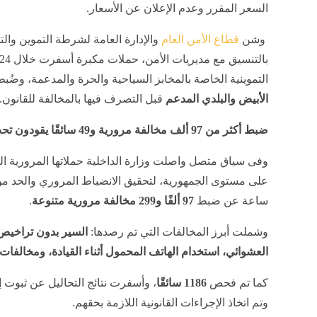
السعر المقرر وعدم الإعلان عن الأسعار.
وشن
قطاع الأمن العام
والإدارة العامة لشرطة التموين والت
التموينية الخاصة بالمخابز السياحية والحرة والمدعمة، وضُبط
الأبيض والبلدي المدعم
قبل التصرف فيها بالمخالفة للقانون.
ضبط أكثر من 97 ألف مخالفة مرورية و49 سائقًا يقودون تحت تأثير المخدرات خلال 24 ساعة
وفى سياق متصل واصلت وزارة الداخلية حملاتها المرورية ا
ساعة عن ضبط
97 ألفًا و299 مخالفة مرورية متنوعة
.
وشملت أبرز المخالفات التي تم رصدها:
السير بدون تراخيص
العشوائي، استخدام الهاتف المحمول أثناء القيادة، ومخالف
كما تم فحص
1186 سائقًا
، وأسفرت نتائج التحاليل عن ثبوت إ
وتم اتخاذ الإجراءات القانونية اللازمة بحقهم.