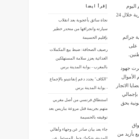
 اليوم
إقرأ ايضا
ضبط قضايا اتجار بالنقد الأجنبي وتحرير 97 ألف مخالفة مرورية خلال 24
نجاة سائق بأعجوبة بعد انقلاب
سيارته وانجرافها من منحدر خطير
بإقليم الحسيمة
هة جرائم
ة على
رصيف الصحافة: ضبط بيع المكملات
طنين.
الغذائية يعزز سلامة المستهلكين
بالمغرب - بوابة المدينة برس
فرت جهود
 الأموال
"الكاف" يجدد دعم إنفانتينو بالإجماع
دد من قضايا الاتجار
- بوابة المدينة برس
بإجمالي
استنطاق فرنسي من أصل مغربي
نونية بحق
متهم بجريمة قتل مروعة بباريس بعد
توقيفه بالحسيمة
واق
جاء بعد بيان صادر عن وجهاء وأهالي
ع بأزيد من
المدينة، شكوك حول المسئول عن