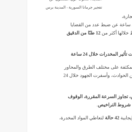
تفجير جرمانا السورية - المدينة برس
جارة،
بالتنسيق مع مديريات الأمن، حملات مكبرة أسفرت خلال 24 ساعة عن ضبط عدد من القضايا
 خلالها أكثر من
12 طنًا من الدقيق
لمكثفة على مختلف الطرق والمحاور
على مستوى الجمهورية، لتحقيق الانضباط المروري والحد من الحوادث، وأسفرت الجهود خلال 24
، تجاوز السرعة المقررة، الوقوف
ات شروط التراخيص
.
يجابية
42 حالة
لتعاطي المواد المخدرة،